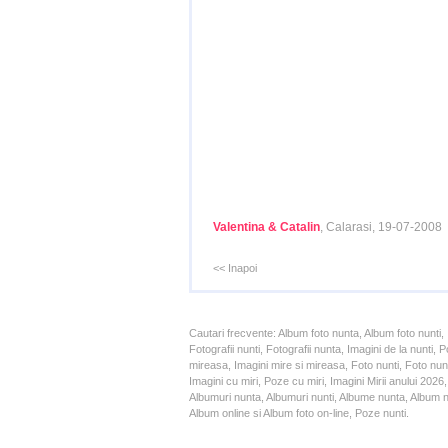
Valentina & Catalin
, Calarasi, 19-07-2008
<< Inapoi
Cautari frecvente: Album foto nunta, Album foto nunti,
Fotografii nunti, Fotografii nunta, Imagini de la nunt
mireasa, Imagini mire si mireasa, Foto nunti, Foto nun
Imagini cu miri, Poze cu miri, Imagini Mirii anului 20
Albumuri nunta, Albumuri nunti, Albume nunta, Album nun
Album online si Album foto on-line, Poze nunti.