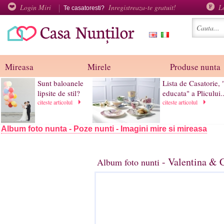
Login Miri
Inregistreaza-te gratuit!
L
Te casatoresti?
Mireasa
Mirele
Produse nunta
Sunt baloanele
Lista de Casatorie, 
lipsite de stil?
educata" a Plicului..
citeste articolul
citeste articolul
Album foto nunta - Poze nunti - Imagini mire si mireasa
- Valentina & C
Album foto nunti