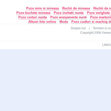
Poze mire si mireasa
Rochii de mireasa
Rochii de s
Poze buchete mireasa
Poze invitatii nunta
Poze verighete /
Poze corturi nunta
Poze aranjamente nunti
Poze marturi
Album foto online
Moda
Poze coafuri si machiaj 
Despre noi
|
Termeni si con
Copyright 2006 ©www.ca
LINKU