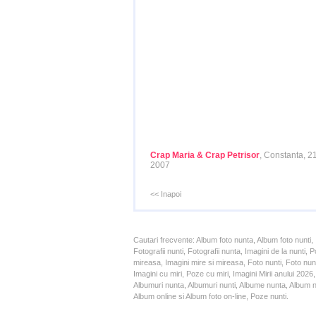
Crap Maria & Crap Petrisor
, Constanta, 2
2007
<< Inapoi
Cautari frecvente: Album foto nunta, Album foto nunti,
Fotografii nunti, Fotografii nunta, Imagini de la nunt
mireasa, Imagini mire si mireasa, Foto nunti, Foto nun
Imagini cu miri, Poze cu miri, Imagini Mirii anului 20
Albumuri nunta, Albumuri nunti, Albume nunta, Album nun
Album online si Album foto on-line, Poze nunti.