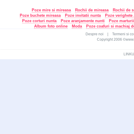
Poze mire si mireasa
Rochii de mireasa
Rochii de s
Poze buchete mireasa
Poze invitatii nunta
Poze verighete /
Poze corturi nunta
Poze aranjamente nunti
Poze marturi
Album foto online
Moda
Poze coafuri si machiaj 
Despre noi
|
Termeni si con
Copyright 2006 ©www.ca
LINKU