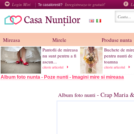
Login Miri
Inregistreaza-te gratuit!
L
Te casatoresti?
Mireasa
Mirele
Produse nunta
Pantofii de mireasa
Buchete de mir
nu sunt pentru a fi
pentru nunti de
ascun...
toamna
citeste articolul
citeste articolul
Album foto nunta - Poze nunti - Imagini mire si mireasa
- Crap Maria & 
Album foto nunti