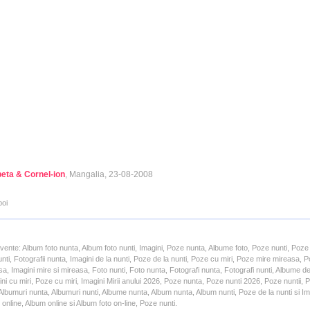
beta & Cornel-ion
, Mangalia, 23-08-2008
poi
cvente: Album foto nunta, Album foto nunti, Imagini, Poze nunta, Albume foto, Poze nunti, Poze
unti, Fotografii nunta, Imagini de la nunti, Poze de la nunti, Poze cu miri, Poze mire mireasa,
a, Imagini mire si mireasa, Foto nunti, Foto nunta, Fotografi nunta, Fotografi nunti, Albume d
ni cu miri, Poze cu miri, Imagini Mirii anului 2026, Poze nunta, Poze nunti 2026, Poze nuntii,
lbumuri nunta, Albumuri nunti, Albume nunta, Album nunta, Album nunti, Poze de la nunti si Ima
online, Album online si Album foto on-line, Poze nunti.