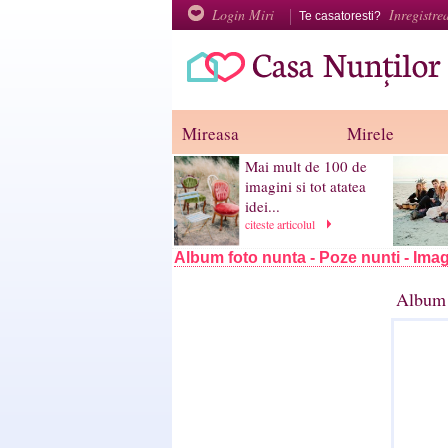
Login Miri
Inregistre
Te casatoresti?
Mireasa
Mirele
Mai mult de 100 de
imagini si tot atatea
idei...
citeste articolul
Album foto nunta - Poze nunti - Imag
Album 