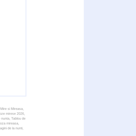
 Mire si Mireasa,
 Poze mirese 2026,
e nunta, Tablou de
 Poza mireasa,
gini de la nunti,