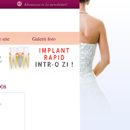
Aboneaza-te la newsletter!
 site
Galerii foto
008
m.