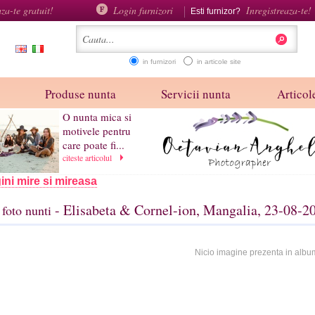
aza-te gratuit!
Login furnizori
Inregistreaza-te!
Esti furnizor?
in furnizori
in articole site
Produse nunta
Servicii nunta
Articole
O nunta mica si
motivele pentru
care poate fi...
citeste articolul
ini mire si mireasa
- Elisabeta & Cornel-ion, Mangalia, 23-08-2
foto nunti
Nicio imagine prezenta in albu