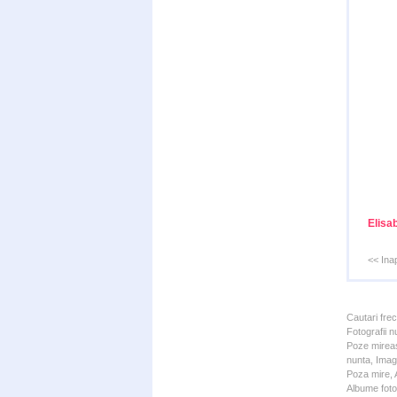
Elisa
<< Ina
Cautari fre
Fotografii n
Poze mireas
nunta, Imagi
Poza mire, A
Albume foto 