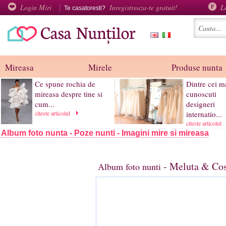
Login Miri
Inregistreaza-te gratuit!
L
Te casatoresti?
Mireasa
Mirele
Produse nunta
Ce spune rochia de
Dintre cei m
mireasa despre tine si
cunoscuti
cum...
designeri
citeste articolul
internatio...
citeste articolul
Album foto nunta - Poze nunti - Imagini mire si mireasa
- Meluta & Cos
Album foto nunti