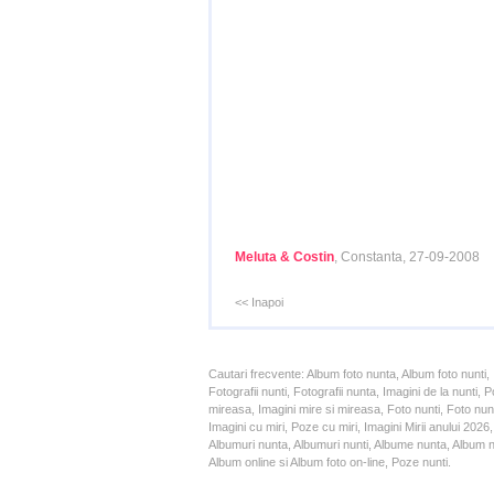
Meluta & Costin
, Constanta, 27-09-2008
<< Inapoi
Cautari frecvente: Album foto nunta, Album foto nunti,
Fotografii nunti, Fotografii nunta, Imagini de la nunt
mireasa, Imagini mire si mireasa, Foto nunti, Foto nun
Imagini cu miri, Poze cu miri, Imagini Mirii anului 20
Albumuri nunta, Albumuri nunti, Albume nunta, Album nun
Album online si Album foto on-line, Poze nunti.