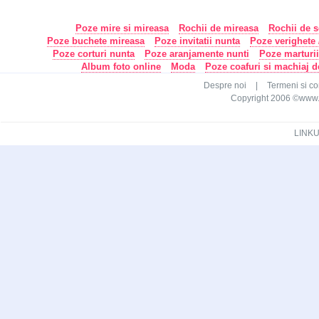
Poze mire si mireasa
Rochii de mireasa
Rochii de s
Poze buchete mireasa
Poze invitatii nunta
Poze verighete /
Poze corturi nunta
Poze aranjamente nunti
Poze marturi
Album foto online
Moda
Poze coafuri si machiaj 
Despre noi
|
Termeni si con
Copyright 2006 ©www.ca
LINKU