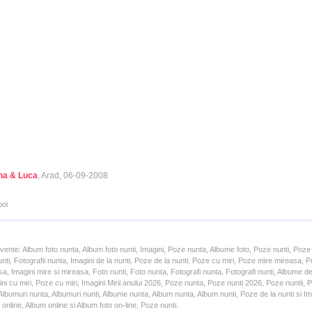
na & Luca
, Arad, 06-09-2008
poi
cvente: Album foto nunta, Album foto nunti, Imagini, Poze nunta, Albume foto, Poze nunti, Poze
unti, Fotografii nunta, Imagini de la nunti, Poze de la nunti, Poze cu miri, Poze mire mireasa,
a, Imagini mire si mireasa, Foto nunti, Foto nunta, Fotografi nunta, Fotografi nunti, Albume d
ni cu miri, Poze cu miri, Imagini Mirii anului 2026, Poze nunta, Poze nunti 2026, Poze nuntii,
lbumuri nunta, Albumuri nunti, Albume nunta, Album nunta, Album nunti, Poze de la nunti si Ima
online, Album online si Album foto on-line, Poze nunti.