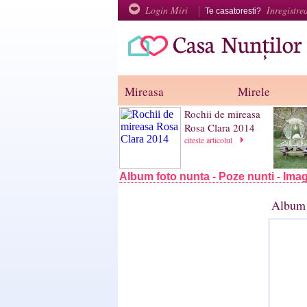
Login Miri
Inregistre
Te casatoresti?
Mireasa
Mirele
Rochii de mireasa
Rosa Clara 2014
citeste articolul
Album foto nunta - Poze nunti - Imag
Album 