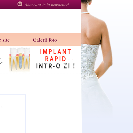
Aboneaza-te la newsletter!
 site
Galerii foto
m.