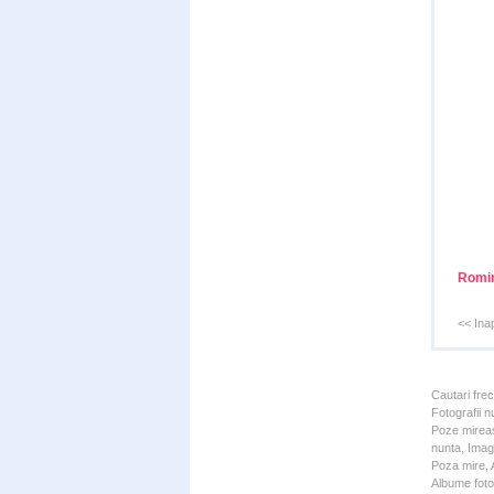
Romi
<< Ina
Cautari fre
Fotografii n
Poze mireas
nunta, Imagi
Poza mire, A
Albume foto 