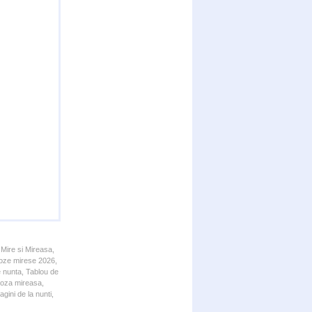
 Mire si Mireasa,
 Poze mirese 2026,
e nunta, Tablou de
 Poza mireasa,
gini de la nunti,