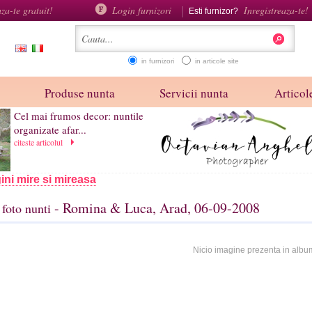
aza-te gratuit!
Login furnizori
Inregistreaza-te!
Esti furnizor?
in furnizori
in articole site
Produse nunta
Servicii nunta
Articole
Cel mai frumos decor: nuntile
organizate afar...
citeste articolul
ini mire si mireasa
- Romina & Luca, Arad, 06-09-2008
foto nunti
Nicio imagine prezenta in albu