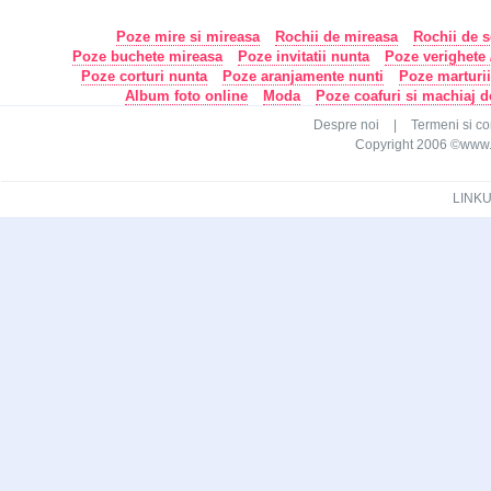
Poze mire si mireasa
Rochii de mireasa
Rochii de s
Poze buchete mireasa
Poze invitatii nunta
Poze verighete /
Poze corturi nunta
Poze aranjamente nunti
Poze marturi
Album foto online
Moda
Poze coafuri si machiaj 
Despre noi
|
Termeni si con
Copyright 2006 ©www.ca
LINKU