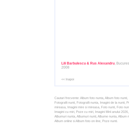
Lili Barbulescu & Rus Alexandru
, Bucures
2008
<< Inapoi
Cautari frecvente: Album foto nunta, Album foto nunti,
Fotografii nunti, Fotografii nunta, Imagini de la nunt
mireasa, Imagini mire si mireasa, Foto nunti, Foto nun
Imagini cu miri, Poze cu miri, Imagini Mirii anului 20
Albumuri nunta, Albumuri nunti, Albume nunta, Album nun
Album online si Album foto on-line, Poze nunti.