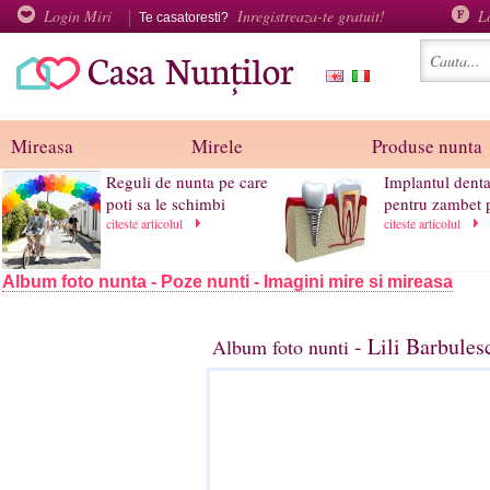
Login Miri
Inregistreaza-te gratuit!
L
Te casatoresti?
Mireasa
Mirele
Produse nunta
Reguli de nunta pe care
Implantul denta
poti sa le schimbi
pentru zambet p
citeste articolul
citeste articolul
Album foto nunta - Poze nunti - Imagini mire si mireasa
- Lili Barbules
Album foto nunti