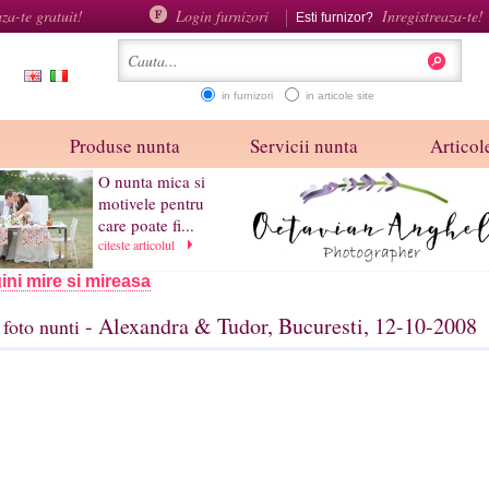
aza-te gratuit!
Login furnizori
Inregistreaza-te!
Esti furnizor?
in furnizori
in articole site
Produse nunta
Servicii nunta
Articole
O nunta mica si
motivele pentru
care poate fi...
citeste articolul
ini mire si mireasa
- Alexandra & Tudor, Bucuresti, 12-10-2008
foto nunti