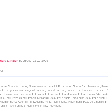
ndra & Tudor
, Bucuresti, 12-10-2008
poi
cvente: Album foto nunta, Album foto nunti, Imagini, Poze nunta, Albume foto, Poze nunti, Poze
unti, Fotografii nunta, Imagini de la nunti, Poze de la nunti, Poze cu miri, Poze mire mireasa,
a, Imagini mire si mireasa, Foto nunti, Foto nunta, Fotografi nunta, Fotografi nunti, Albume d
ni cu miri, Poze cu miri, Imagini Mirii anului 2026, Poze nunta, Poze nunti 2026, Poze nuntii,
lbumuri nunta, Albumuri nunti, Albume nunta, Album nunta, Album nunti, Poze de la nunti si Ima
online, Album online si Album foto on-line, Poze nunti.