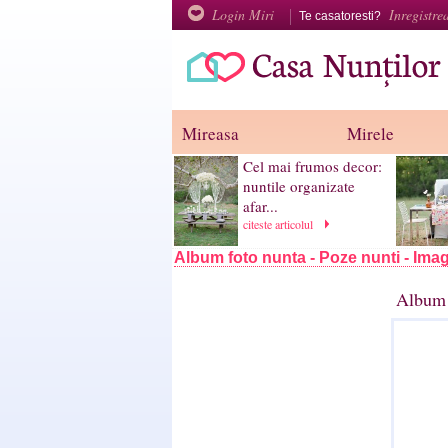
Login Miri
Inregistre
Te casatoresti?
Mireasa
Mirele
Cel mai frumos decor:
nuntile organizate
afar...
citeste articolul
Album foto nunta - Poze nunti - Imag
Album 