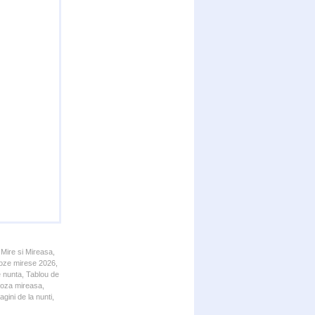
 Mire si Mireasa,
 Poze mirese 2026,
e nunta, Tablou de
 Poza mireasa,
gini de la nunti,