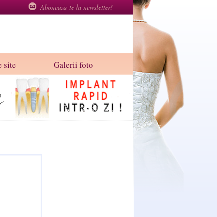
Aboneaza-te la newsletter!
 site
Galerii foto