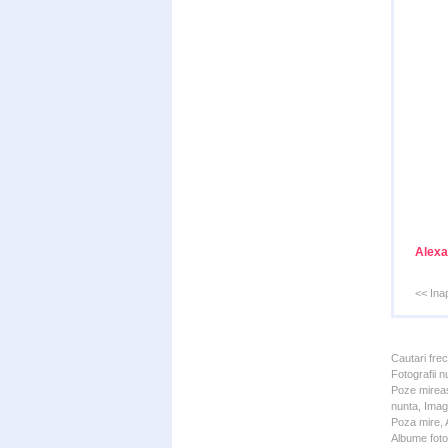
Alexa
<< Ina
Cautari fre
Fotografii n
Poze mireas
nunta, Imagi
Poza mire, A
Albume foto 