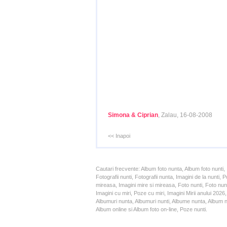
Simona & Ciprian
, Zalau, 16-08-2008
<< Inapoi
Cautari frecvente: Album foto nunta, Album foto nunti,
Fotografii nunti, Fotografii nunta, Imagini de la nunt
mireasa, Imagini mire si mireasa, Foto nunti, Foto nun
Imagini cu miri, Poze cu miri, Imagini Mirii anului 20
Albumuri nunta, Albumuri nunti, Albume nunta, Album nun
Album online si Album foto on-line, Poze nunti.