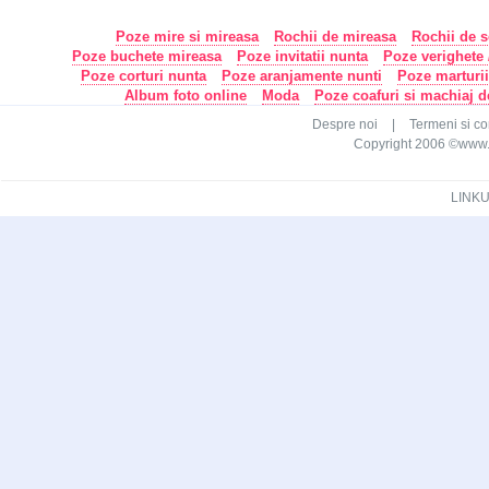
Poze mire si mireasa
Rochii de mireasa
Rochii de s
Poze buchete mireasa
Poze invitatii nunta
Poze verighete /
Poze corturi nunta
Poze aranjamente nunti
Poze marturi
Album foto online
Moda
Poze coafuri si machiaj 
Despre noi
|
Termeni si con
Copyright 2006 ©www.ca
LINKU