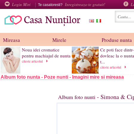
Login Miri
Inregistreaza-te gratuit!
L
Te casatoresti?
Mireasa
Mirele
Produse nunta
Noua idei cromatice
Ce poti face dintr
pentru machiajul de nunta
dovleac la o nunt
citeste articolul
t...
citeste articolul
Album foto nunta - Poze nunti - Imagini mire si mireasa
- Simona & Cip
Album foto nunti