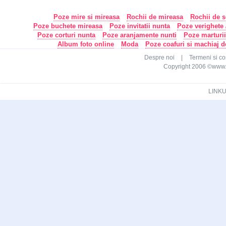
Poze mire si mireasa
Rochii de mireasa
Rochii de s
Poze buchete mireasa
Poze invitatii nunta
Poze verighete /
Poze corturi nunta
Poze aranjamente nunti
Poze marturi
Album foto online
Moda
Poze coafuri si machiaj 
Despre noi
|
Termeni si con
Copyright 2006 ©www.ca
LINKU