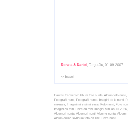
Renata & Daniel
, Targu Jiu, 01-09-2007
<< Inapoi
Cautari frecvente: Album foto nunta, Album foto nunti,
Fotografii nunti, Fotografii nunta, Imagini de la nunt
mireasa, Imagini mire si mireasa, Foto nunti, Foto nun
Imagini cu miri, Poze cu miri, Imagini Mirii anului 20
Albumuri nunta, Albumuri nunti, Albume nunta, Album nun
Album online si Album foto on-line, Poze nunti.