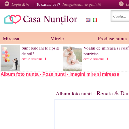
Login Miri
Inregistreaza-te gratuit!
L
Te casatoresti?
Mireasa
Mirele
Produse nunta
Sunt baloanele lipsite
Voalul de mireasa si coaf
de stil?
potrivite
citeste articolul
citeste articolul
Album foto nunta - Poze nunti - Imagini mire si mireasa
- Renata & Dani
Album foto nunti