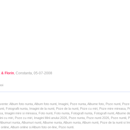
 & Florin
, Constanta, 05-07-2008
poi
cvente: Album foto nunta, Album foto nunti, Imagini, Poze nunta, Albume foto, Poze nunti, Poze
unti, Fotografii nunta, Imagini de la nunti, Poze de la nunti, Poze cu miri, Poze mire mireasa,
a, Imagini mire si mireasa, Foto nunti, Foto nunta, Fotografi nunta, Fotografi nunti, Albume d
ni cu miri, Poze cu miri, Imagini Mirii anului 2026, Poze nunta, Poze nunti 2026, Poze nuntii,
lbumuri nunta, Albumuri nunti, Albume nunta, Album nunta, Album nunti, Poze de la nunti si Ima
online, Album online si Album foto on-line, Poze nunti.