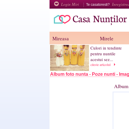
Login Miri
Inregistre
Te casatoresti?
Mireasa
Mirele
Culori in tendinte
pentru nuntile
acestui sez...
citeste articolul
Album foto nunta - Poze nunti - Imag
Album 