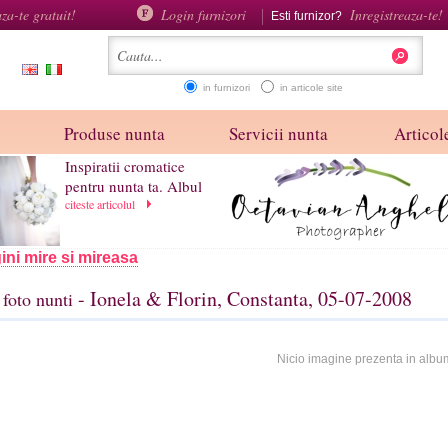
aza-te gratuit!
Login furnizori
Inregistreaza-te!
Esti furnizor?
in furnizori
in articole site
Produse nunta
Servicii nunta
Articole
Inspiratii cromatice
pentru nunta ta. Albul
citeste articolul
ini mire si mireasa
- Ionela & Florin, Constanta, 05-07-2008
foto nunti
Nicio imagine prezenta in albu