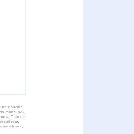
 Mire si Mireasa,
 Poze mirese 2026,
e nunta, Tablou de
 Poza mireasa,
gini de la nunti,