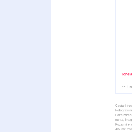
Ionela
<< Ina
Cautari fre
Fotografii n
Poze mireas
nunta, Imagi
Poza mire, A
Albume foto 