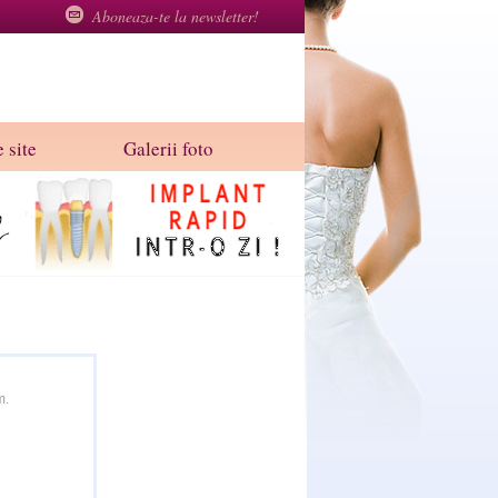
Aboneaza-te la newsletter!
 site
Galerii foto
m.