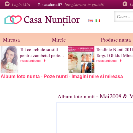
Login Miri
Inregistreaza-te gratuit!
L
Te casatoresti?
Mireasa
Mirele
Produse nunta
Tot ce trebuie sa stiti
Tendinte Nunti 2016
pentru zambetul perfe...
Targul Ghidul Mirese
citeste articolul
citeste articolul
Album foto nunta - Poze nunti - Imagini mire si mireasa
- Mai2008 & Ma
Album foto nunti