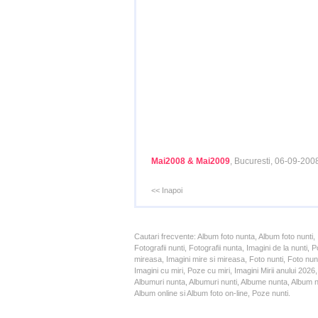
Mai2008 & Mai2009
, Bucuresti, 06-09-200
<< Inapoi
Cautari frecvente: Album foto nunta, Album foto nunti,
Fotografii nunti, Fotografii nunta, Imagini de la nunt
mireasa, Imagini mire si mireasa, Foto nunti, Foto nun
Imagini cu miri, Poze cu miri, Imagini Mirii anului 20
Albumuri nunta, Albumuri nunti, Albume nunta, Album nun
Album online si Album foto on-line, Poze nunti.