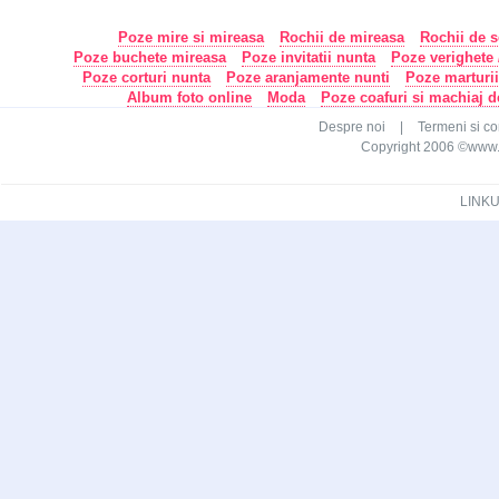
Poze mire si mireasa
Rochii de mireasa
Rochii de s
Poze buchete mireasa
Poze invitatii nunta
Poze verighete /
Poze corturi nunta
Poze aranjamente nunti
Poze marturi
Album foto online
Moda
Poze coafuri si machiaj 
Despre noi
|
Termeni si con
Copyright 2006 ©www.ca
LINKU