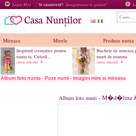
Login Miri
Inregistreaza-te gratuit!
L
Te casatoresti?
Mireasa
Mirele
Produse nunta
Inspiratii cromatice pentru
Buchete de mireasa 
nunta ta. Culoril...
nunti de toamna
citeste articolul
citeste articolul
Album foto nunta - Poze nunti - Imagini mire si mireasa
- M�d�lina & 
Album foto nunti