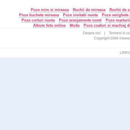
Poze mire si mireasa
Rochii de mireasa
Rochii de s
Poze buchete mireasa
Poze invitatii nunta
Poze verighete /
Poze corturi nunta
Poze aranjamente nunti
Poze marturi
Album foto online
Moda
Poze coafuri si machiaj 
Despre noi
|
Termeni si con
Copyright 2006 ©www.ca
LINKU