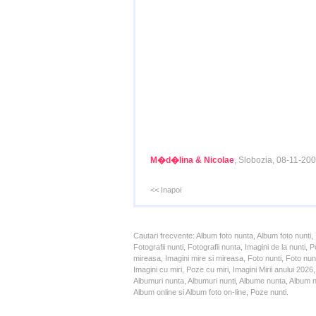
M�d�lina & Nicolae
, Slobozia, 08-11-20
<< Inapoi
Cautari frecvente: Album foto nunta, Album foto nunti,
Fotografii nunti, Fotografii nunta, Imagini de la nunt
mireasa, Imagini mire si mireasa, Foto nunti, Foto nun
Imagini cu miri, Poze cu miri, Imagini Mirii anului 20
Albumuri nunta, Albumuri nunti, Albume nunta, Album nun
Album online si Album foto on-line, Poze nunti.