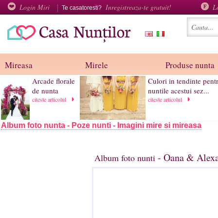
Login Miri
Inregistreaza-te gratuit!
L
Te casatoresti?
Mireasa
Mirele
Produse nunta
Arcade florale
Culori in tendinte pent
de nunta
nuntile acestui sez...
citeste articolul
citeste articolul
Album foto nunta - Poze nunti - Imagini mire si mireasa
- Oana & Alexa
Album foto nunti