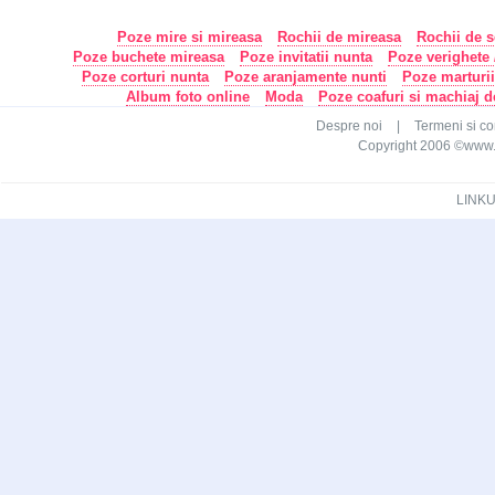
Poze mire si mireasa
Rochii de mireasa
Rochii de s
Poze buchete mireasa
Poze invitatii nunta
Poze verighete /
Poze corturi nunta
Poze aranjamente nunti
Poze marturi
Album foto online
Moda
Poze coafuri si machiaj 
Despre noi
|
Termeni si con
Copyright 2006 ©www.ca
LINKU