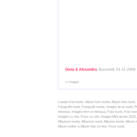
Oana & Alexandru
, Bucuresti, 01-11-2008
<< Inapoi
Cautari frecvente: Album foto nunta, Album foto nunti,
Fotografii nunti, Fotografii nunta, Imagini de la nunt
mireasa, Imagini mire si mireasa, Foto nunti, Foto nun
Imagini cu miri, Poze cu miri, Imagini Mirii anului 20
Albumuri nunta, Albumuri nunti, Albume nunta, Album nun
Album online si Album foto on-line, Poze nunti.