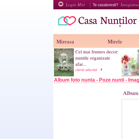
Login Miri
Inregistre
Te casatoresti?
Mireasa
Mirele
Cel mai frumos decor:
nuntile organizate
afar...
citeste articolul
Album foto nunta - Poze nunti - Imag
Album 