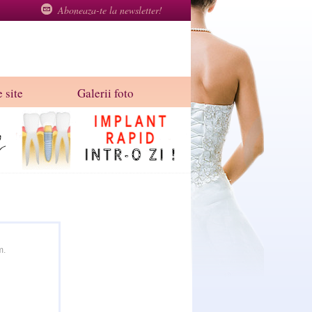
Aboneaza-te la newsletter!
 site
Galerii foto
m.