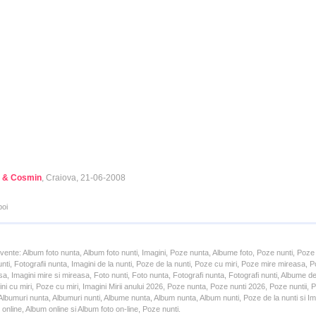
 & Cosmin
, Craiova, 21-06-2008
poi
cvente: Album foto nunta, Album foto nunti, Imagini, Poze nunta, Albume foto, Poze nunti, Poze
unti, Fotografii nunta, Imagini de la nunti, Poze de la nunti, Poze cu miri, Poze mire mireasa,
a, Imagini mire si mireasa, Foto nunti, Foto nunta, Fotografi nunta, Fotografi nunti, Albume d
ni cu miri, Poze cu miri, Imagini Mirii anului 2026, Poze nunta, Poze nunti 2026, Poze nuntii,
lbumuri nunta, Albumuri nunti, Albume nunta, Album nunta, Album nunti, Poze de la nunti si Ima
online, Album online si Album foto on-line, Poze nunti.