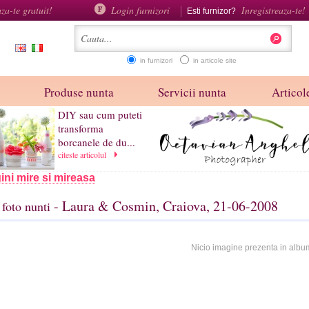
aza-te gratuit!
Login furnizori
Inregistreaza-te!
Esti furnizor?
in furnizori
in articole site
Produse nunta
Servicii nunta
Articole
DIY sau cum puteti
transforma
borcanele de du...
citeste articolul
ini mire si mireasa
- Laura & Cosmin, Craiova, 21-06-2008
foto nunti
Nicio imagine prezenta in albu