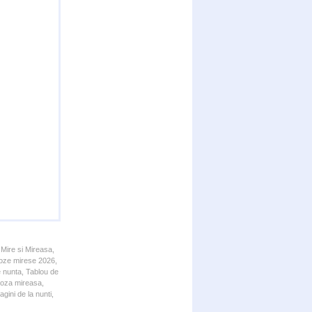
 Mire si Mireasa,
 Poze mirese 2026,
e nunta, Tablou de
 Poza mireasa,
gini de la nunti,