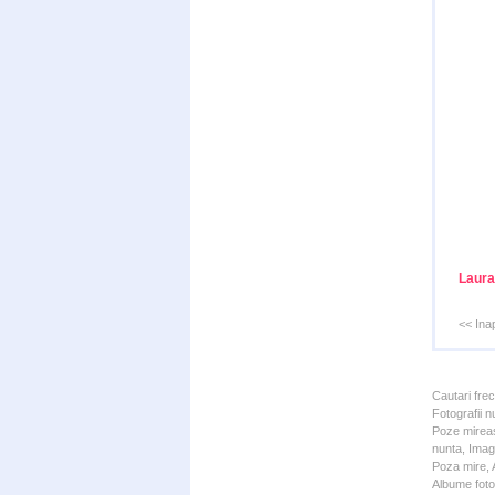
Laura
<< Ina
Cautari fre
Fotografii n
Poze mireas
nunta, Imagi
Poza mire, A
Albume foto 