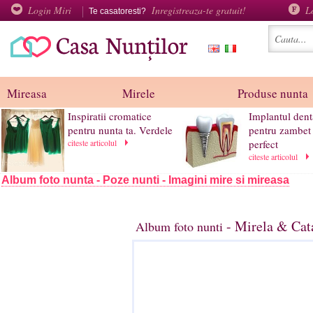
Login Miri
Inregistreaza-te gratuit!
L
Te casatoresti?
Mireasa
Mirele
Produse nunta
Inspiratii cromatice
Implantul dent
pentru nunta ta. Verdele
pentru zambet
citeste articolul
perfect
citeste articolul
Album foto nunta - Poze nunti - Imagini mire si mireasa
- Mirela & Cata
Album foto nunti