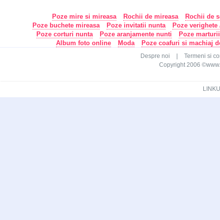
Poze mire si mireasa
Rochii de mireasa
Rochii de s
Poze buchete mireasa
Poze invitatii nunta
Poze verighete /
Poze corturi nunta
Poze aranjamente nunti
Poze marturi
Album foto online
Moda
Poze coafuri si machiaj 
Despre noi
|
Termeni si con
Copyright 2006 ©www.ca
LINKU