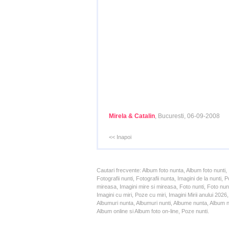
Mirela & Catalin
, Bucuresti, 06-09-2008
<< Inapoi
Cautari frecvente: Album foto nunta, Album foto nunti,
Fotografii nunti, Fotografii nunta, Imagini de la nunt
mireasa, Imagini mire si mireasa, Foto nunti, Foto nun
Imagini cu miri, Poze cu miri, Imagini Mirii anului 20
Albumuri nunta, Albumuri nunti, Albume nunta, Album nun
Album online si Album foto on-line, Poze nunti.