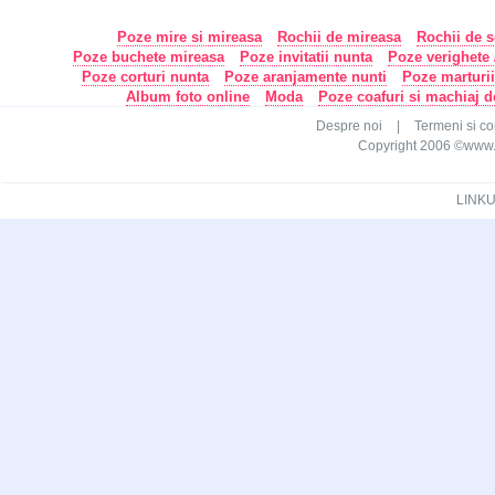
Poze mire si mireasa
Rochii de mireasa
Rochii de s
Poze buchete mireasa
Poze invitatii nunta
Poze verighete /
Poze corturi nunta
Poze aranjamente nunti
Poze marturi
Album foto online
Moda
Poze coafuri si machiaj 
Despre noi
|
Termeni si con
Copyright 2006 ©www.ca
LINKU