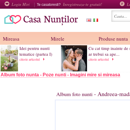
Login Miri
Inregistreaza-te gratuit!
L
Te casatoresti?
Mireasa
Mirele
Produse nunta
Idei pentru nunti
Cu cat timp inainte de
tematice (partea I)
ar trebui sa ape...
citeste articolul
citeste articolul
Album foto nunta - Poze nunti - Imagini mire si mireasa
- Andreea-mada
Album foto nunti