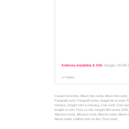
Andreea-madalina & Alin
, Giurgiu, 20-09
<< Inapoi
Cautari frecvente: Album foto nunta, Album foto nunti,
Fotografii nunti, Fotografii nunta, Imagini de la nunt
mireasa, Imagini mire si mireasa, Foto nunti, Foto nun
Imagini cu miri, Poze cu miri, Imagini Mirii anului 20
Albumuri nunta, Albumuri nunti, Albume nunta, Album nun
Album online si Album foto on-line, Poze nunti.