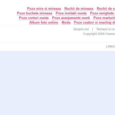
Poze mire si mireasa
Rochii de mireasa
Rochii de s
Poze buchete mireasa
Poze invitatii nunta
Poze verighete /
Poze corturi nunta
Poze aranjamente nunti
Poze marturi
Album foto online
Moda
Poze coafuri si machiaj 
Despre noi
|
Termeni si con
Copyright 2006 ©www.ca
LINKU