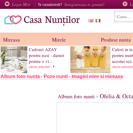
Login Miri
Inregistreaza-te gratuit!
L
Te casatoresti?
Mireasa
Mirele
Produse nunta
Cadouri AZAY
Culori in t
pentru nasi - daruri
pentru nunt
pentru o vi...
acestui sez.
citeste articolul
citeste articolu
Album foto nunta - Poze nunti - Imagini mire si mireasa
- Ofelia & Octa
Album foto nunti