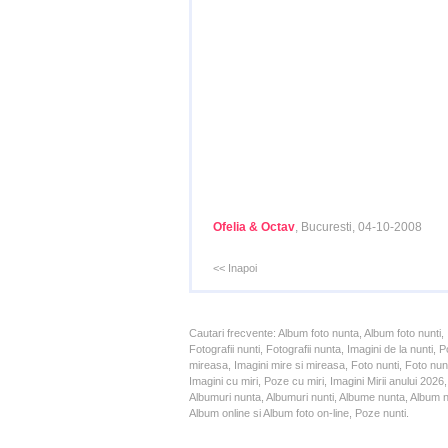
Ofelia & Octav
, Bucuresti, 04-10-2008
<< Inapoi
Cautari frecvente: Album foto nunta, Album foto nunti,
Fotografii nunti, Fotografii nunta, Imagini de la nunt
mireasa, Imagini mire si mireasa, Foto nunti, Foto nun
Imagini cu miri, Poze cu miri, Imagini Mirii anului 20
Albumuri nunta, Albumuri nunti, Albume nunta, Album nun
Album online si Album foto on-line, Poze nunti.