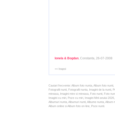
Ionela & Bogdan
, Constanta, 26-07-2008
<< Inapoi
Cautari frecvente: Album foto nunta, Album foto nunti,
Fotografii nunti, Fotografii nunta, Imagini de la nunt
mireasa, Imagini mire si mireasa, Foto nunti, Foto nun
Imagini cu miri, Poze cu miri, Imagini Mirii anului 20
Albumuri nunta, Albumuri nunti, Albume nunta, Album nun
Album online si Album foto on-line, Poze nunti.