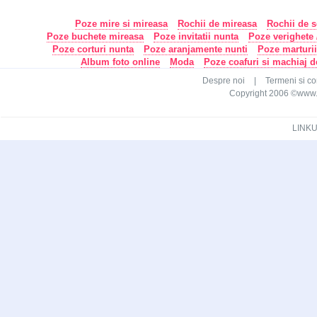
Poze mire si mireasa
Rochii de mireasa
Rochii de s
Poze buchete mireasa
Poze invitatii nunta
Poze verighete /
Poze corturi nunta
Poze aranjamente nunti
Poze marturi
Album foto online
Moda
Poze coafuri si machiaj 
Despre noi
|
Termeni si con
Copyright 2006 ©www.ca
LINKU