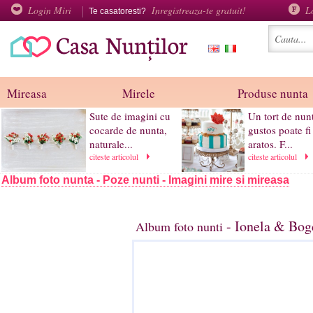
Login Miri
Inregistreaza-te gratuit!
L
Te casatoresti?
Mireasa
Mirele
Produse nunta
Sute de imagini cu
Un tort de nun
cocarde de nunta,
gustos poate fi 
naturale...
aratos. F...
citeste articolul
citeste articolul
Album foto nunta - Poze nunti - Imagini mire si mireasa
- Ionela & Bog
Album foto nunti