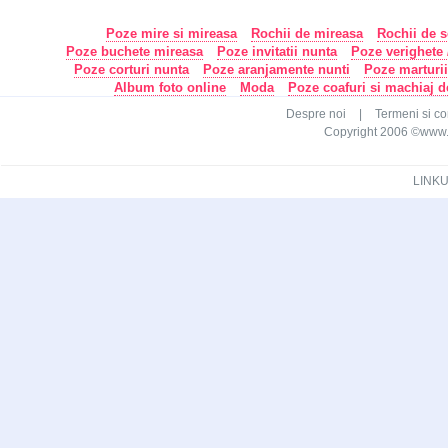
Poze mire si mireasa
Rochii de mireasa
Rochii de s
Poze buchete mireasa
Poze invitatii nunta
Poze verighete /
Poze corturi nunta
Poze aranjamente nunti
Poze marturi
Album foto online
Moda
Poze coafuri si machiaj 
Despre noi
|
Termeni si con
Copyright 2006 ©www.ca
LINKU