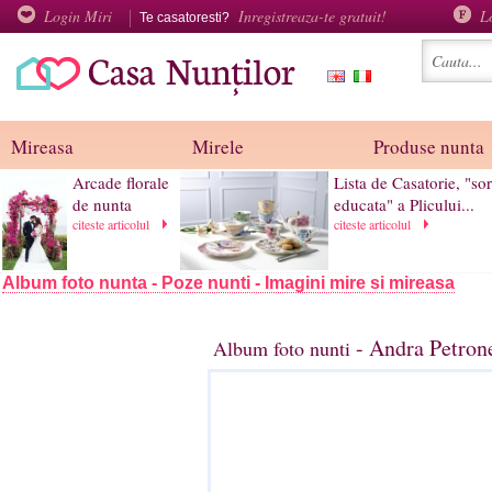
Login Miri
Inregistreaza-te gratuit!
L
Te casatoresti?
Mireasa
Mirele
Produse nunta
Arcade florale
Lista de Casatorie, "so
de nunta
educata" a Plicului...
citeste articolul
citeste articolul
Album foto nunta - Poze nunti - Imagini mire si mireasa
- Andra Petron
Album foto nunti