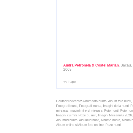
Andra Petronela & Costel Marian
, Bacau,
2009
<< Inapoi
Cautari frecvente: Album foto nunta, Album foto nunti,
Fotografii nunti, Fotografii nunta, Imagini de la nunt
mireasa, Imagini mire si mireasa, Foto nunti, Foto nun
Imagini cu miri, Poze cu miri, Imagini Mirii anului 20
Albumuri nunta, Albumuri nunti, Albume nunta, Album nun
Album online si Album foto on-line, Poze nunti.