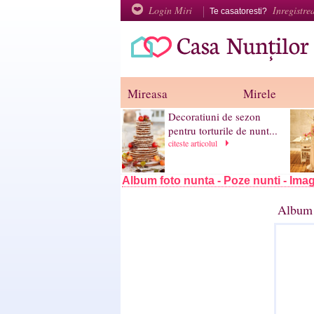
Login Miri
Inregistre
Te casatoresti?
Mireasa
Mirele
Decoratiuni de sezon
pentru torturile de nunt...
citeste articolul
Album foto nunta - Poze nunti - Imag
Album 