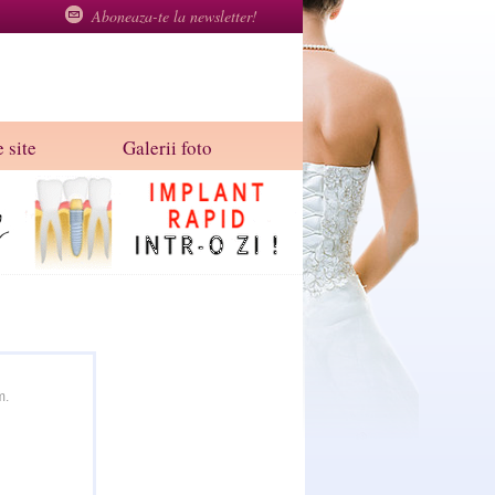
Aboneaza-te la newsletter!
 site
Galerii foto
m.