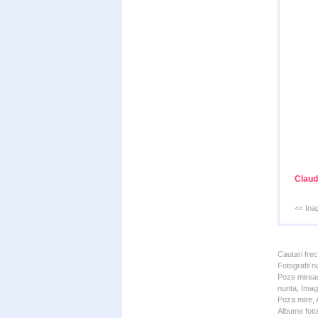
Claud
<< Ina
Cautari fre
Fotografii n
Poze mireas
nunta, Imagi
Poza mire, A
Albume foto 