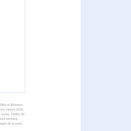
 Mire si Mireasa,
 Poze mirese 2026,
e nunta, Tablou de
 Poza mireasa,
gini de la nunti,