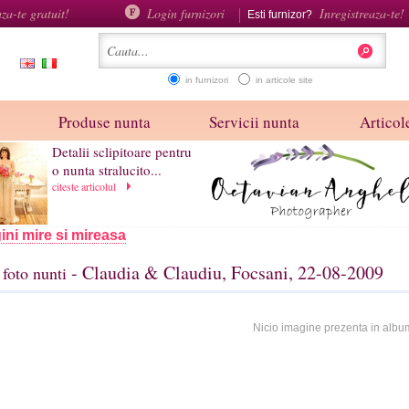
aza-te gratuit!
Login furnizori
Inregistreaza-te!
Esti furnizor?
in furnizori
in articole site
Produse nunta
Servicii nunta
Articole
Detalii sclipitoare pentru
o nunta stralucito...
citeste articolul
ini mire si mireasa
- Claudia & Claudiu, Focsani, 22-08-2009
foto nunti
Nicio imagine prezenta in albu