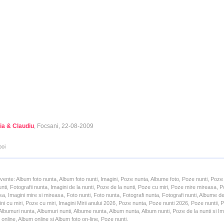
ia & Claudiu
, Focsani, 22-08-2009
poi
cvente: Album foto nunta, Album foto nunti, Imagini, Poze nunta, Albume foto, Poze nunti, Poze
unti, Fotografii nunta, Imagini de la nunti, Poze de la nunti, Poze cu miri, Poze mire mireasa,
a, Imagini mire si mireasa, Foto nunti, Foto nunta, Fotografi nunta, Fotografi nunti, Albume d
ni cu miri, Poze cu miri, Imagini Mirii anului 2026, Poze nunta, Poze nunti 2026, Poze nuntii,
lbumuri nunta, Albumuri nunti, Albume nunta, Album nunta, Album nunti, Poze de la nunti si Ima
online, Album online si Album foto on-line, Poze nunti.