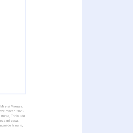
 Mire si Mireasa,
 Poze mirese 2026,
e nunta, Tablou de
 Poza mireasa,
gini de la nunti,