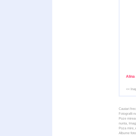
Alina
<< Ina
Cautari fre
Fotografii n
Poze mireas
nunta, Imagi
Poza mire, A
Albume foto 