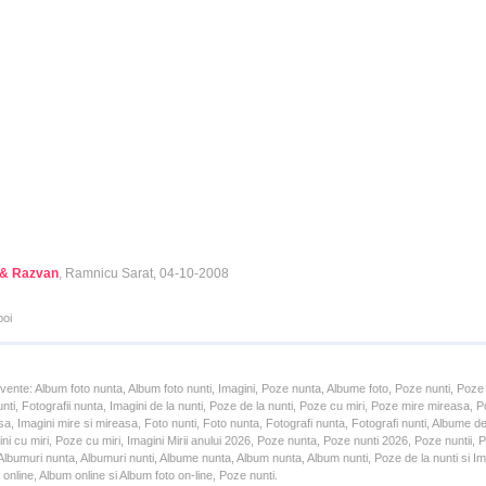
 & Razvan
, Ramnicu Sarat, 04-10-2008
poi
cvente: Album foto nunta, Album foto nunti, Imagini, Poze nunta, Albume foto, Poze nunti, Poze
unti, Fotografii nunta, Imagini de la nunti, Poze de la nunti, Poze cu miri, Poze mire mireasa,
a, Imagini mire si mireasa, Foto nunti, Foto nunta, Fotografi nunta, Fotografi nunti, Albume d
ni cu miri, Poze cu miri, Imagini Mirii anului 2026, Poze nunta, Poze nunti 2026, Poze nuntii,
lbumuri nunta, Albumuri nunti, Albume nunta, Album nunta, Album nunti, Poze de la nunti si Ima
online, Album online si Album foto on-line, Poze nunti.