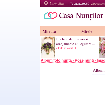
Login Miri
Inregistre
Te casatoresti?
Mireasa
Mirele
Buchete de mireasa si
aranjamente cu legume: ...
citeste articolul
Album foto nunta - Poze nunti - Imag
Album 