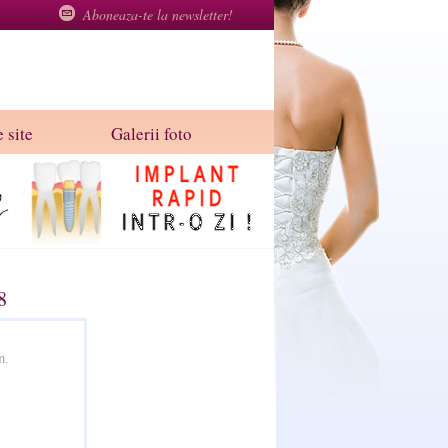
Aboneaza-te la newsletter!
 site
Galerii foto
8
m.