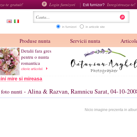
aza-te gratuit!
Login furnizori
Inregistreaza-te!
Esti furnizor?
in furnizori
in articole site
Produse nunta
Servicii nunta
Articole
Detalii fara gres
pentru o nunta
romantica
citeste articolul
ini mire si mireasa
- Alina & Razvan, Ramnicu Sarat, 04-10-200
foto nunti
Nicio imagine prezenta in albu