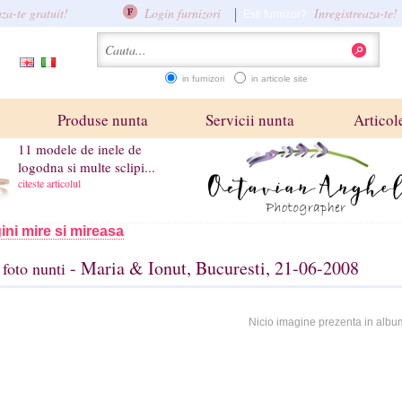
aza-te gratuit!
Login furnizori
Inregistreaza-te!
Esti furnizor?
in furnizori
in articole site
Produse nunta
Servicii nunta
Articole
11 modele de inele de
logodna si multe sclipi...
citeste articolul
ini mire si mireasa
- Maria & Ionut, Bucuresti, 21-06-2008
foto nunti
Nicio imagine prezenta in albu