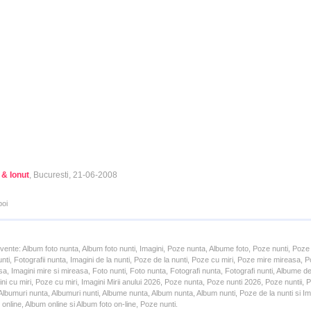
 & Ionut
, Bucuresti, 21-06-2008
poi
cvente: Album foto nunta, Album foto nunti, Imagini, Poze nunta, Albume foto, Poze nunti, Poze
unti, Fotografii nunta, Imagini de la nunti, Poze de la nunti, Poze cu miri, Poze mire mireasa,
a, Imagini mire si mireasa, Foto nunti, Foto nunta, Fotografi nunta, Fotografi nunti, Albume d
ni cu miri, Poze cu miri, Imagini Mirii anului 2026, Poze nunta, Poze nunti 2026, Poze nuntii,
lbumuri nunta, Albumuri nunti, Albume nunta, Album nunta, Album nunti, Poze de la nunti si Ima
online, Album online si Album foto on-line, Poze nunti.