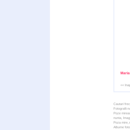
Maria
<< Ina
Cautari fre
Fotografii n
Poze mireas
nunta, Imagi
Poza mire, A
Albume foto 