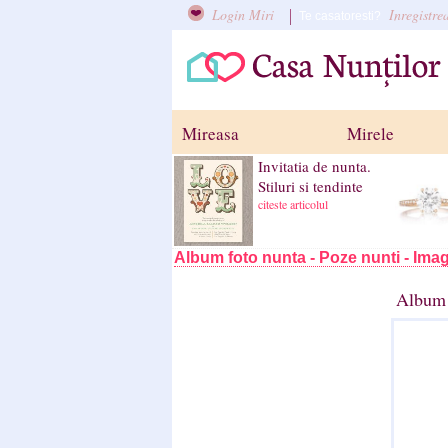
Login Miri
Inregistre
Te casatoresti?
Mireasa
Mirele
Invitatia de nunta.
Stiluri si tendinte
citeste articolul
Album foto nunta - Poze nunti - Imag
Album 