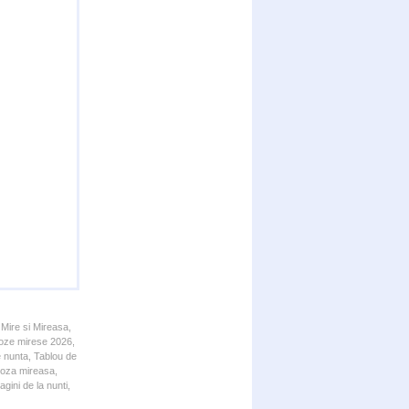
 Mire si Mireasa,
 Poze mirese 2026,
e nunta, Tablou de
 Poza mireasa,
gini de la nunti,