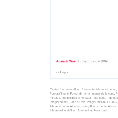
Adina & Ginel
, Focsani, 12-09-2009
<< Inapoi
Cautari frecvente: Album foto nunta, Album foto nunti,
Fotografii nunti, Fotografii nunta, Imagini de la nunt
mireasa, Imagini mire si mireasa, Foto nunti, Foto nun
Imagini cu miri, Poze cu miri, Imagini Mirii anului 20
Albumuri nunta, Albumuri nunti, Albume nunta, Album nun
Album online si Album foto on-line, Poze nunti.