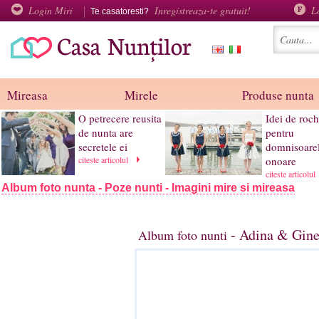
Login Miri
Inregistreaza-te gratuit!
L
Te casatoresti?
Mireasa
Mirele
Produse nunta
O petrecere reusita
Idei de roch
de nunta are
pentru
secretele ei
domnisoare
citeste articolul
onoare
citeste articolul
Album foto nunta - Poze nunti - Imagini mire si mireasa
- Adina & Gine
Album foto nunti