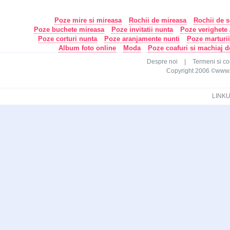
Poze mire si mireasa
Rochii de mireasa
Rochii de s
Poze buchete mireasa
Poze invitatii nunta
Poze verighete /
Poze corturi nunta
Poze aranjamente nunti
Poze marturi
Album foto online
Moda
Poze coafuri si machiaj 
Despre noi
|
Termeni si con
Copyright 2006 ©www.ca
LINKU