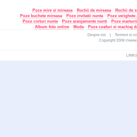
Poze mire si mireasa
Rochii de mireasa
Rochii de s
Poze buchete mireasa
Poze invitatii nunta
Poze verighete /
Poze corturi nunta
Poze aranjamente nunti
Poze marturi
Album foto online
Moda
Poze coafuri si machiaj 
Despre noi
|
Termeni si con
Copyright 2006 ©www.ca
LINKU