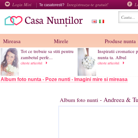
Login Miri
Inregistreaza-te gratuit!
L
Te casatoresti?
Mireasa
Mirele
Produse nunta
Tot ce trebuie sa stiti pentru
Inspiratii cromatice 
zambetul perfe...
nunta ta. Albul
citeste articolul
citeste articolul
Album foto nunta - Poze nunti - Imagini mire si mireasa
- Andreea & Tu
Album foto nunti