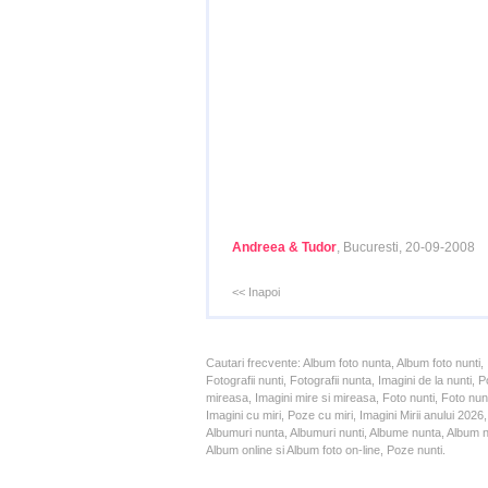
Andreea & Tudor
, Bucuresti, 20-09-2008
<< Inapoi
Cautari frecvente: Album foto nunta, Album foto nunti,
Fotografii nunti, Fotografii nunta, Imagini de la nunt
mireasa, Imagini mire si mireasa, Foto nunti, Foto nun
Imagini cu miri, Poze cu miri, Imagini Mirii anului 20
Albumuri nunta, Albumuri nunti, Albume nunta, Album nun
Album online si Album foto on-line, Poze nunti.