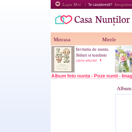
Login Miri
Inregistre
Te casatoresti?
Mireasa
Mirele
Invitatia de nunta.
Stiluri si tendinte
citeste articolul
Album foto nunta - Poze nunti - Imag
Album 