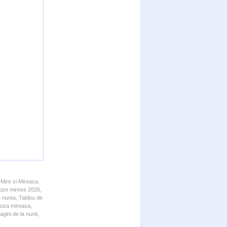
 Mire si Mireasa,
 Poze mirese 2026,
e nunta, Tablou de
 Poza mireasa,
gini de la nunti,