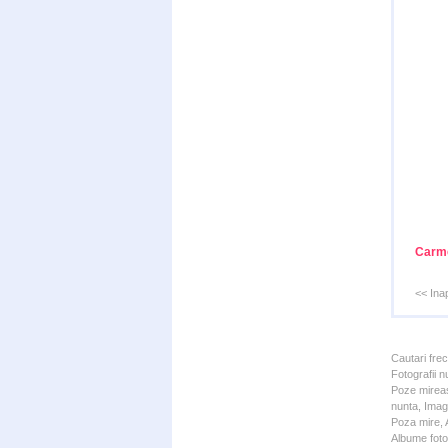
Carm
<< Ina
Cautari fre
Fotografii n
Poze mireas
nunta, Imagi
Poza mire, A
Albume foto 