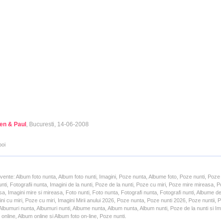
en & Paul
, Bucuresti, 14-06-2008
poi
cvente: Album foto nunta, Album foto nunti, Imagini, Poze nunta, Albume foto, Poze nunti, Poze
unti, Fotografii nunta, Imagini de la nunti, Poze de la nunti, Poze cu miri, Poze mire mireasa,
a, Imagini mire si mireasa, Foto nunti, Foto nunta, Fotografi nunta, Fotografi nunti, Albume d
ni cu miri, Poze cu miri, Imagini Mirii anului 2026, Poze nunta, Poze nunti 2026, Poze nuntii,
lbumuri nunta, Albumuri nunti, Albume nunta, Album nunta, Album nunti, Poze de la nunti si Ima
online, Album online si Album foto on-line, Poze nunti.