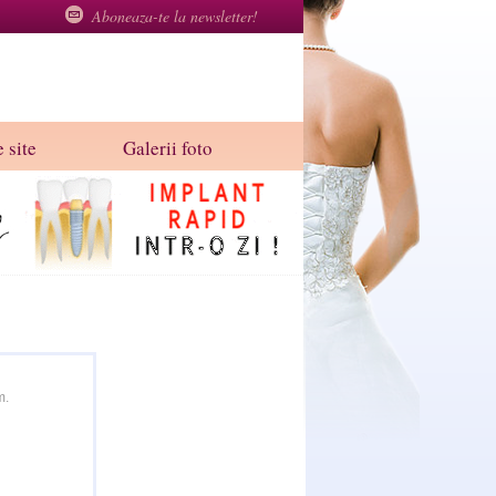
Aboneaza-te la newsletter!
 site
Galerii foto
m.