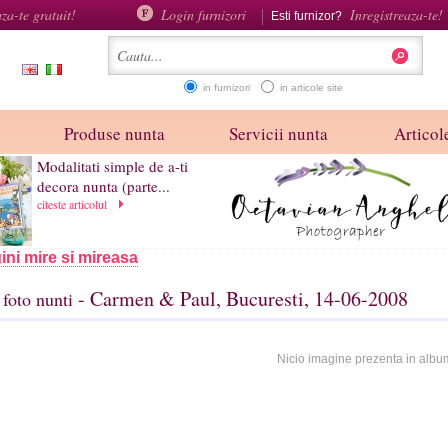
aza-te gratuit!
Login furnizori
Inregistreaza-te!
Esti furnizor?
in furnizori
in articole site
Produse nunta
Servicii nunta
Articole
Modalitati simple de a-ti
decora nunta (parte...
citeste articolul
ini mire si mireasa
- Carmen & Paul, Bucuresti, 14-06-2008
foto nunti
Nicio imagine prezenta in albu