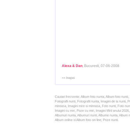
Alexa & Dan
, Bucuresti, 07-06-2008
<< Inapoi
Cautari frecvente: Album foto nunta, Album foto nunti,
Fotografii nunti, Fotografii nunta, Imagini de la nunt
mireasa, Imagini mire si mireasa, Foto nunti, Foto nun
Imagini cu miri, Poze cu miri, Imagini Mirii anului 20
Albumuri nunta, Albumuri nunti, Albume nunta, Album nun
Album online si Album foto on-line, Poze nunti.