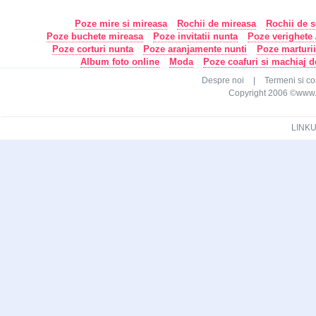
Poze mire si mireasa
Rochii de mireasa
Rochii de s
Poze buchete mireasa
Poze invitatii nunta
Poze verighete /
Poze corturi nunta
Poze aranjamente nunti
Poze marturi
Album foto online
Moda
Poze coafuri si machiaj 
Despre noi
|
Termeni si con
Copyright 2006 ©www.ca
LINKU