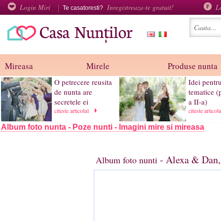
Login Miri
Inregistreaza-te gratuit!
L
Te casatoresti?
Mireasa
Mirele
Produse nunta
O petrecere reusita
Idei pentr
de nunta are
tematice (
secretele ei
a II-a)
citeste articolul
citeste articol
Album foto nunta - Poze nunti - Imagini mire si mireasa
- Alexa & Dan,
Album foto nunti