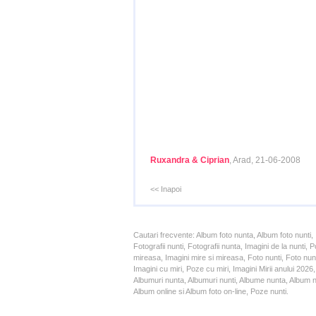
Ruxandra & Ciprian
, Arad, 21-06-2008
<< Inapoi
Cautari frecvente: Album foto nunta, Album foto nunti,
Fotografii nunti, Fotografii nunta, Imagini de la nunt
mireasa, Imagini mire si mireasa, Foto nunti, Foto nun
Imagini cu miri, Poze cu miri, Imagini Mirii anului 20
Albumuri nunta, Albumuri nunti, Albume nunta, Album nun
Album online si Album foto on-line, Poze nunti.