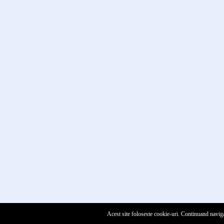
Acest site foloseste cookie-uri. Continuand naviga