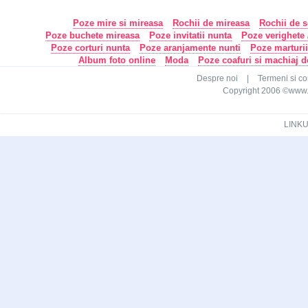
Poze mire si mireasa
Rochii de mireasa
Rochii de s
Poze buchete mireasa
Poze invitatii nunta
Poze verighete /
Poze corturi nunta
Poze aranjamente nunti
Poze marturi
Album foto online
Moda
Poze coafuri si machiaj 
Despre noi
|
Termeni si con
Copyright 2006 ©www.ca
LINKU