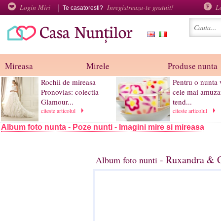
Login Miri
Inregistreaza-te gratuit!
L
Te casatoresti?
Mireasa
Mirele
Produse nunta
Rochii de mireasa
Pentru o nunta 
Pronovias: colectia
cele mai amuza
Glamour...
tend...
citeste articolul
citeste articolul
Album foto nunta - Poze nunti - Imagini mire si mireasa
- Ruxandra & C
Album foto nunti