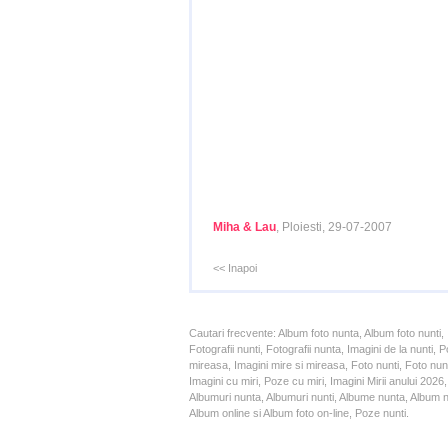
Miha & Lau
, Ploiesti, 29-07-2007
<< Inapoi
Cautari frecvente: Album foto nunta, Album foto nunti,
Fotografii nunti, Fotografii nunta, Imagini de la nunt
mireasa, Imagini mire si mireasa, Foto nunti, Foto nun
Imagini cu miri, Poze cu miri, Imagini Mirii anului 20
Albumuri nunta, Albumuri nunti, Albume nunta, Album nun
Album online si Album foto on-line, Poze nunti.