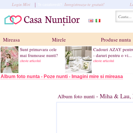
Login Miri
Inregistreaza-te gratuit!
L
Te casatoresti?
Mireasa
Mirele
Produse nunta
Sunt primavara cele
Cadouri AZAY pentru
mai frumoase nunti?
- daruri pentru o vi...
citeste articolul
citeste articolul
Album foto nunta - Poze nunti - Imagini mire si mireasa
- Miha & Lau, 
Album foto nunti