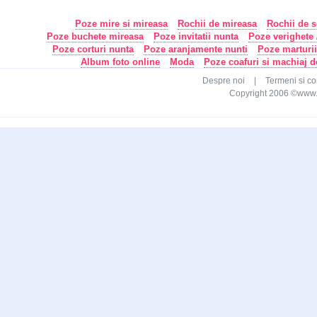
Poze mire si mireasa
Rochii de mireasa
Rochii de s
Poze buchete mireasa
Poze invitatii nunta
Poze verighete /
Poze corturi nunta
Poze aranjamente nunti
Poze marturi
Album foto online
Moda
Poze coafuri si machiaj 
Despre noi
|
Termeni si con
Copyright 2006 ©www.ca
LINKU