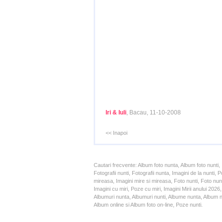
Iri & Iuli
, Bacau, 11-10-2008
<< Inapoi
Cautari frecvente: Album foto nunta, Album foto nunti,
Fotografii nunti, Fotografii nunta, Imagini de la nunt
mireasa, Imagini mire si mireasa, Foto nunti, Foto nun
Imagini cu miri, Poze cu miri, Imagini Mirii anului 20
Albumuri nunta, Albumuri nunti, Albume nunta, Album nun
Album online si Album foto on-line, Poze nunti.