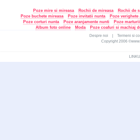
Poze mire si mireasa
Rochii de mireasa
Rochii de s
Poze buchete mireasa
Poze invitatii nunta
Poze verighete /
Poze corturi nunta
Poze aranjamente nunti
Poze marturi
Album foto online
Moda
Poze coafuri si machiaj 
Despre noi
|
Termeni si con
Copyright 2006 ©www.ca
LINKU