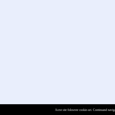
Acest site foloseste cookie-uri. Continuand naviga