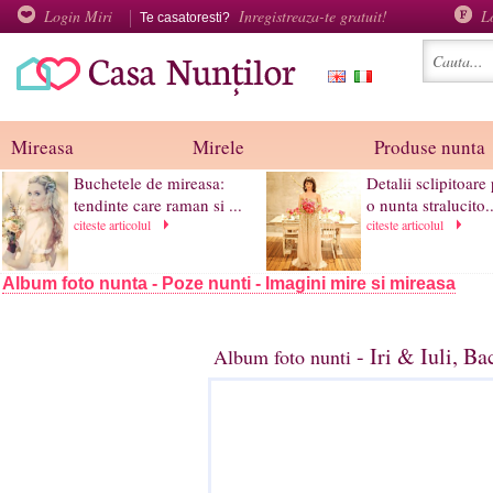
Login Miri
Inregistreaza-te gratuit!
L
Te casatoresti?
Mireasa
Mirele
Produse nunta
Buchetele de mireasa:
Detalii sclipitoare
tendinte care raman si ...
o nunta stralucito..
citeste articolul
citeste articolul
Album foto nunta - Poze nunti - Imagini mire si mireasa
- Iri & Iuli, B
Album foto nunti