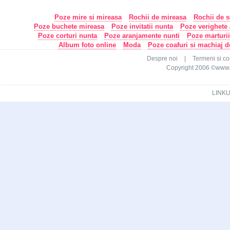
Poze mire si mireasa
Rochii de mireasa
Rochii de s
Poze buchete mireasa
Poze invitatii nunta
Poze verighete /
Poze corturi nunta
Poze aranjamente nunti
Poze marturi
Album foto online
Moda
Poze coafuri si machiaj 
Despre noi
|
Termeni si con
Copyright 2006 ©www.ca
LINKU