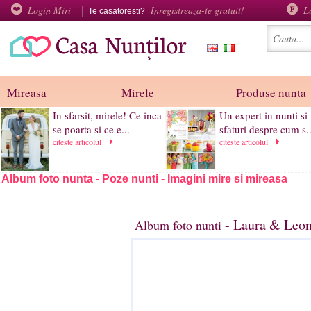
Login Miri
Inregistreaza-te gratuit!
L
Te casatoresti?
Mireasa
Mirele
Produse nunta
In sfarsit, mirele! Ce inca
Un expert in nunti si
se poarta si ce e...
sfaturi despre cum s..
citeste articolul
citeste articolul
Album foto nunta - Poze nunti - Imagini mire si mireasa
- Laura & Leon
Album foto nunti