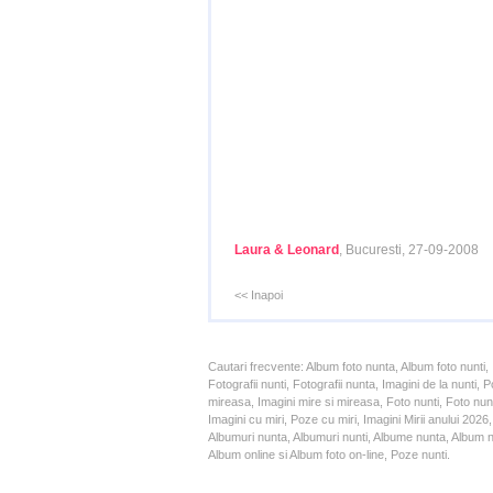
Laura & Leonard
, Bucuresti, 27-09-2008
<< Inapoi
Cautari frecvente: Album foto nunta, Album foto nunti,
Fotografii nunti, Fotografii nunta, Imagini de la nunt
mireasa, Imagini mire si mireasa, Foto nunti, Foto nun
Imagini cu miri, Poze cu miri, Imagini Mirii anului 20
Albumuri nunta, Albumuri nunti, Albume nunta, Album nun
Album online si Album foto on-line, Poze nunti.