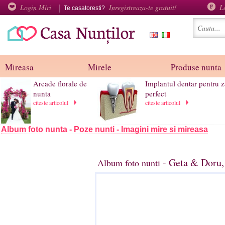
Login Miri
Inregistreaza-te gratuit!
L
Te casatoresti?
Mireasa
Mirele
Produse nunta
Arcade florale de
Implantul dentar pentru 
nunta
perfect
citeste articolul
citeste articolul
Album foto nunta - Poze nunti - Imagini mire si mireasa
- Geta & Doru,
Album foto nunti