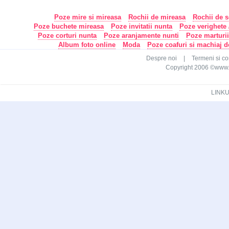
Poze mire si mireasa
Rochii de mireasa
Rochii de s
Poze buchete mireasa
Poze invitatii nunta
Poze verighete /
Poze corturi nunta
Poze aranjamente nunti
Poze marturi
Album foto online
Moda
Poze coafuri si machiaj 
Despre noi
|
Termeni si con
Copyright 2006 ©www.ca
LINKU