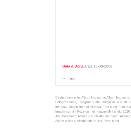
Geta & Doru
, Arad, 16-08-2008
<< Inapoi
Cautari frecvente: Album foto nunta, Album foto nunti,
Fotografii nunti, Fotografii nunta, Imagini de la nunt
mireasa, Imagini mire si mireasa, Foto nunti, Foto nun
Imagini cu miri, Poze cu miri, Imagini Mirii anului 20
Albumuri nunta, Albumuri nunti, Albume nunta, Album nun
Album online si Album foto on-line, Poze nunti.