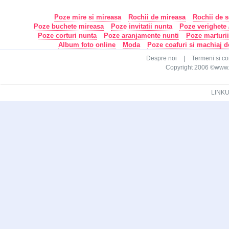
Poze mire si mireasa
Rochii de mireasa
Rochii de s
Poze buchete mireasa
Poze invitatii nunta
Poze verighete /
Poze corturi nunta
Poze aranjamente nunti
Poze marturi
Album foto online
Moda
Poze coafuri si machiaj 
Despre noi
|
Termeni si con
Copyright 2006 ©www.ca
LINKU