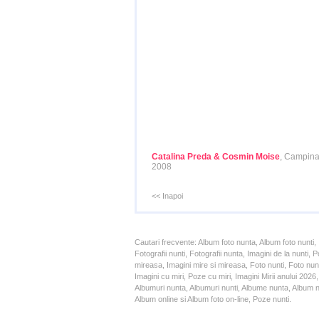
Catalina Preda & Cosmin Moise
, Campina
2008
<< Inapoi
Cautari frecvente: Album foto nunta, Album foto nunti,
Fotografii nunti, Fotografii nunta, Imagini de la nunt
mireasa, Imagini mire si mireasa, Foto nunti, Foto nun
Imagini cu miri, Poze cu miri, Imagini Mirii anului 20
Albumuri nunta, Albumuri nunti, Albume nunta, Album nun
Album online si Album foto on-line, Poze nunti.