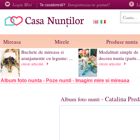
Login Miri
Inregistreaza-te gratuit!
L
Te casatoresti?
Mireasa
Mirele
Produse nunta
Buchete de mireasa si
Modalitati simple de 
aranjamente cu legume: ...
decora nunta (parte..
citeste articolul
citeste articolul
Album foto nunta - Poze nunti - Imagini mire si mireasa
- Catalina Pre
Album foto nunti