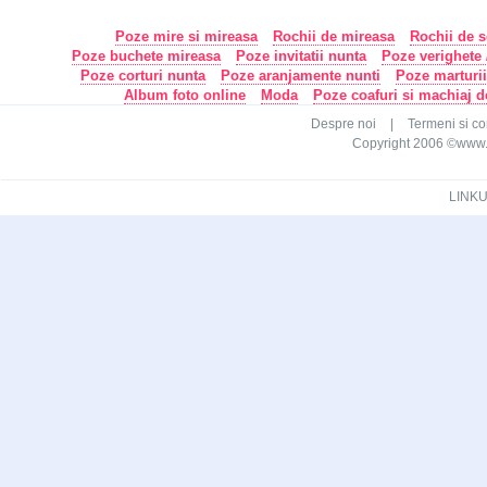
Poze mire si mireasa
Rochii de mireasa
Rochii de s
Poze buchete mireasa
Poze invitatii nunta
Poze verighete /
Poze corturi nunta
Poze aranjamente nunti
Poze marturi
Album foto online
Moda
Poze coafuri si machiaj 
Despre noi
|
Termeni si con
Copyright 2006 ©www.ca
LINKU