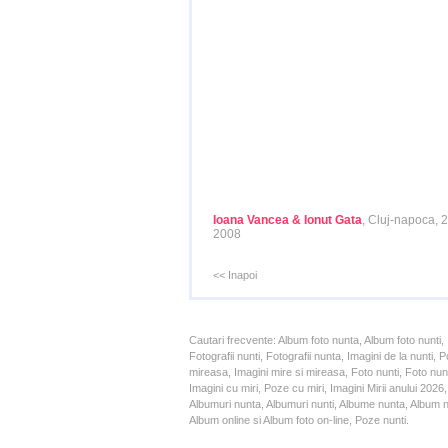
Ioana Vancea & Ionut Gata
, Cluj-napoca, 
2008
<< Inapoi
Cautari frecvente: Album foto nunta, Album foto nunti,
Fotografii nunti, Fotografii nunta, Imagini de la nunt
mireasa, Imagini mire si mireasa, Foto nunti, Foto nun
Imagini cu miri, Poze cu miri, Imagini Mirii anului 20
Albumuri nunta, Albumuri nunti, Albume nunta, Album nun
Album online si Album foto on-line, Poze nunti.