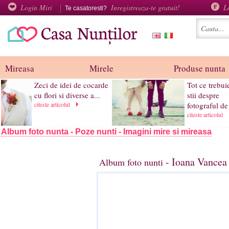
Login Miri
Inregistreaza-te gratuit!
L
Te casatoresti?
Mireasa
Mirele
Produse nunta
Zeci de idei de cocarde
Tot ce trebui
cu flori si diverse a...
stii despre
citeste articolul
fotograful de 
citeste articolul
Album foto nunta - Poze nunti - Imagini mire si mireasa
- Ioana Vancea
Album foto nunti