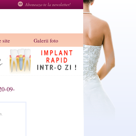
Aboneaza-te la newsletter!
 site
Galerii foto
20-09-
m.