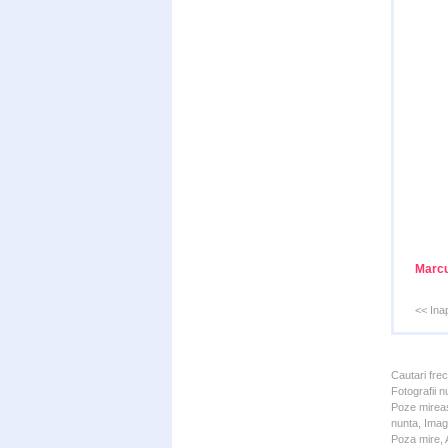
Marcu
<< Ina
Cautari fre
Fotografii n
Poze mireas
nunta, Imagi
Poza mire, A