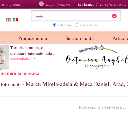
aza-te gratuit!
Login furnizori
Inregistreaza-te!
Esti furnizor?
in furnizori
in articole site
Produse nunta
Servicii nunta
Articole
Torturi de nunta, o
creatoare internationala ...
citeste articolul
ini mire si mireasa
- Marcu Mirela-adela & Meca Daniel, Arad, 
foto nunti
Nicio imagine prezenta in albu