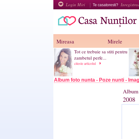
Login Miri
Inregistre
Te casatoresti?
Mireasa
Mirele
Tot ce trebuie sa stiti pentru
zambetul perfe...
citeste articolul
Album foto nunta - Poze nunti - Imag
Album 
2008