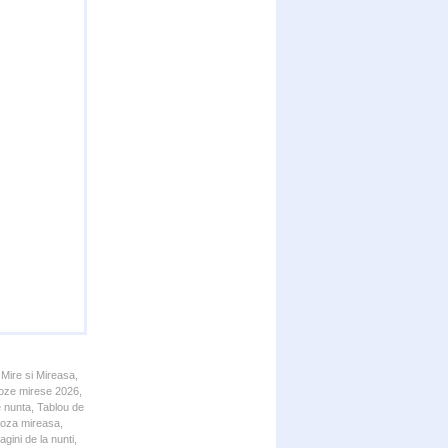
 Mire si Mireasa,
 Poze mirese 2026,
e nunta, Tablou de
 Poza mireasa,
gini de la nunti,