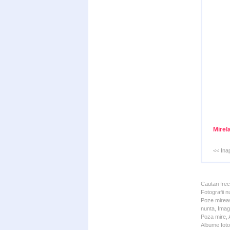
Mirel
<< Ina
Cautari fre
Fotografii n
Poze mireas
nunta, Imagi
Poza mire, A
Albume foto 