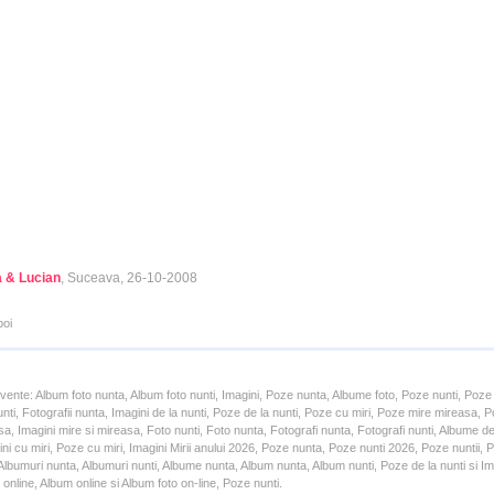
a & Lucian
, Suceava, 26-10-2008
poi
cvente: Album foto nunta, Album foto nunti, Imagini, Poze nunta, Albume foto, Poze nunti, Poze
unti, Fotografii nunta, Imagini de la nunti, Poze de la nunti, Poze cu miri, Poze mire mireasa,
a, Imagini mire si mireasa, Foto nunti, Foto nunta, Fotografi nunta, Fotografi nunti, Albume d
ni cu miri, Poze cu miri, Imagini Mirii anului 2026, Poze nunta, Poze nunti 2026, Poze nuntii,
lbumuri nunta, Albumuri nunti, Albume nunta, Album nunta, Album nunti, Poze de la nunti si Ima
online, Album online si Album foto on-line, Poze nunti.