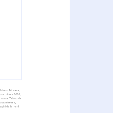
 Mire si Mireasa,
 Poze mirese 2026,
e nunta, Tablou de
 Poza mireasa,
gini de la nunti,