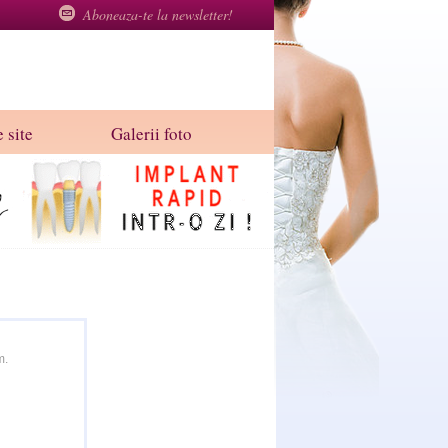
Aboneaza-te la newsletter!
 site
Galerii foto
m.