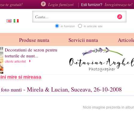
aza-te gratuit!
Login furnizori
Inregistreaza-te!
Esti furnizor?
in furnizori
in articole site
Produse nunta
Servicii nunta
Articole
Decoratiuni de sezon pentru
torturile de nunt...
citeste articolul
ini mire si mireasa
- Mirela & Lucian, Suceava, 26-10-2008
foto nunti
Nicio imagine prezenta in albu