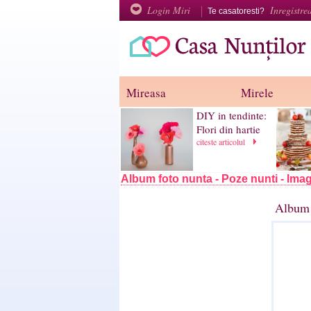
Login Miri
Inregistre
Te casatoresti?
Mireasa
Mirele
DIY in tendinte:
Flori din hartie
citeste articolul
Album foto nunta - Poze nunti - Imag
Album 