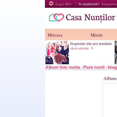
Login Miri
Inregistre
Te casatoresti?
Mireasa
Mirele
Inspiratie din noi tendinte
citeste articolul
Album foto nunta - Poze nunti - Imag
Album 