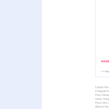
Amali
<< Ina
Cautari fre
Fotografii n
Poze mireas
nunta, Imagi
Poza mire, A
Albume foto 