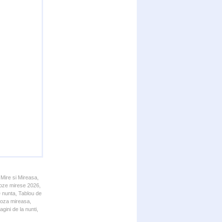
 Mire si Mireasa,
 Poze mirese 2026,
e nunta, Tablou de
 Poza mireasa,
gini de la nunti,