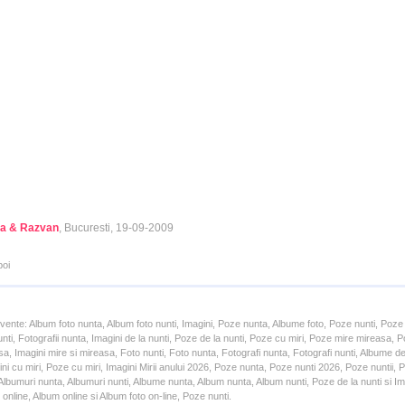
a & Razvan
, Bucuresti, 19-09-2009
poi
cvente: Album foto nunta, Album foto nunti, Imagini, Poze nunta, Albume foto, Poze nunti, Poze
unti, Fotografii nunta, Imagini de la nunti, Poze de la nunti, Poze cu miri, Poze mire mireasa,
a, Imagini mire si mireasa, Foto nunti, Foto nunta, Fotografi nunta, Fotografi nunti, Albume d
ni cu miri, Poze cu miri, Imagini Mirii anului 2026, Poze nunta, Poze nunti 2026, Poze nuntii,
lbumuri nunta, Albumuri nunti, Albume nunta, Album nunta, Album nunti, Poze de la nunti si Ima
online, Album online si Album foto on-line, Poze nunti.