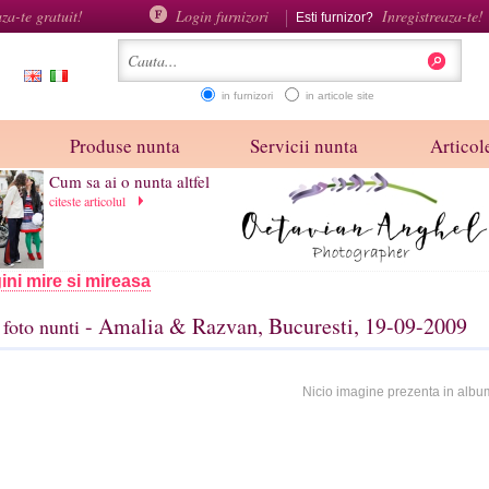
aza-te gratuit!
Login furnizori
Inregistreaza-te!
Esti furnizor?
in furnizori
in articole site
Produse nunta
Servicii nunta
Articole
Cum sa ai o nunta altfel
citeste articolul
ini mire si mireasa
- Amalia & Razvan, Bucuresti, 19-09-2009
foto nunti
Nicio imagine prezenta in albu