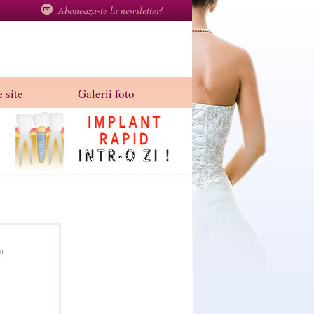
Aboneaza-te la newsletter!
 site
Galerii foto
m.