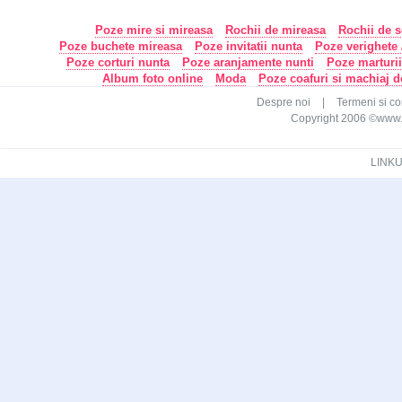
Poze mire si mireasa
Rochii de mireasa
Rochii de s
Poze buchete mireasa
Poze invitatii nunta
Poze verighete /
Poze corturi nunta
Poze aranjamente nunti
Poze marturi
Album foto online
Moda
Poze coafuri si machiaj 
Despre noi
|
Termeni si con
Copyright 2006 ©www.ca
LINKU