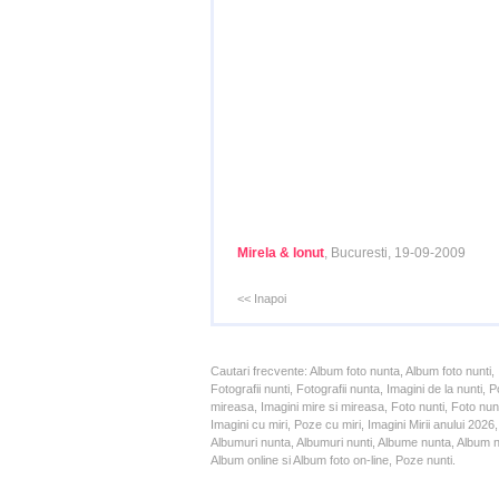
Mirela & Ionut
, Bucuresti, 19-09-2009
<< Inapoi
Cautari frecvente: Album foto nunta, Album foto nunti,
Fotografii nunti, Fotografii nunta, Imagini de la nunt
mireasa, Imagini mire si mireasa, Foto nunti, Foto nun
Imagini cu miri, Poze cu miri, Imagini Mirii anului 20
Albumuri nunta, Albumuri nunti, Albume nunta, Album nun
Album online si Album foto on-line, Poze nunti.