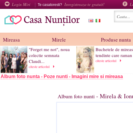
Login Miri
Inregistreaza-te gratuit!
L
Te casatoresti?
Mireasa
Mirele
Produse nunta
"Forget me not", noua
Buchetele de mireas
colectie semnata
tendinte care raman s
Claudi...
citeste articolul
citeste articolul
Album foto nunta - Poze nunti - Imagini mire si mireasa
- Mirela & Ionu
Album foto nunti