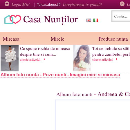
Login Miri
Inregistreaza-te gratuit!
L
Te casatoresti?
Mireasa
Mirele
Produse nunta
Ce spune rochia de mireasa
Tot ce trebuie sa stiti
despre tine si cum...
pentru zambetul perfe
citeste articolul
citeste articolul
Album foto nunta - Poze nunti - Imagini mire si mireasa
- Andreea & Co
Album foto nunti