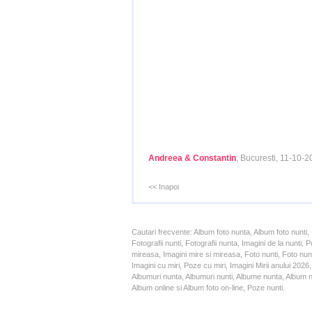
Andreea & Constantin
, Bucuresti, 11-10-
<< Inapoi
Cautari frecvente: Album foto nunta, Album foto nunti,
Fotografii nunti, Fotografii nunta, Imagini de la nunt
mireasa, Imagini mire si mireasa, Foto nunti, Foto nun
Imagini cu miri, Poze cu miri, Imagini Mirii anului 20
Albumuri nunta, Albumuri nunti, Albume nunta, Album nun
Album online si Album foto on-line, Poze nunti.