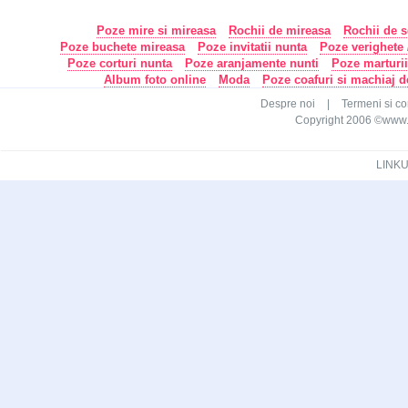
Poze mire si mireasa
Rochii de mireasa
Rochii de s
Poze buchete mireasa
Poze invitatii nunta
Poze verighete /
Poze corturi nunta
Poze aranjamente nunti
Poze marturi
Album foto online
Moda
Poze coafuri si machiaj 
Despre noi
|
Termeni si con
Copyright 2006 ©www.ca
LINKU