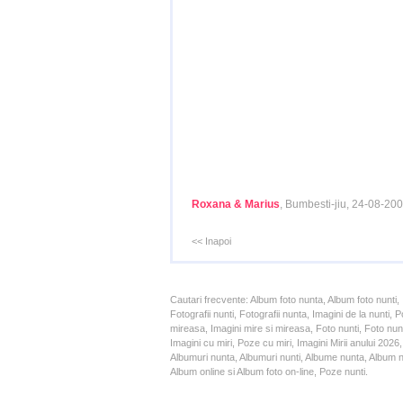
Roxana & Marius
, Bumbesti-jiu, 24-08-20
<< Inapoi
Cautari frecvente: Album foto nunta, Album foto nunti,
Fotografii nunti, Fotografii nunta, Imagini de la nunt
mireasa, Imagini mire si mireasa, Foto nunti, Foto nun
Imagini cu miri, Poze cu miri, Imagini Mirii anului 20
Albumuri nunta, Albumuri nunti, Albume nunta, Album nun
Album online si Album foto on-line, Poze nunti.