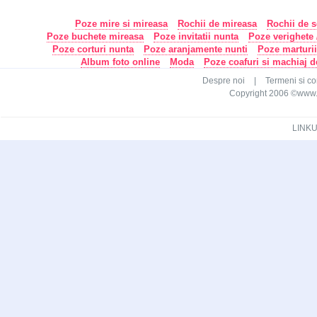
Poze mire si mireasa
Rochii de mireasa
Rochii de s
Poze buchete mireasa
Poze invitatii nunta
Poze verighete /
Poze corturi nunta
Poze aranjamente nunti
Poze marturi
Album foto online
Moda
Poze coafuri si machiaj 
Despre noi
|
Termeni si con
Copyright 2006 ©www.ca
LINKU