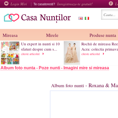
Login Miri
Inregistreaza-te gratuit!
L
Te casatoresti?
Mireasa
Mirele
Produse nunta
Un expert in nunti si 10
Rochii de mireasa Re
sfaturi despre cum s...
Acra: colectia primava
citeste articolul
citeste articolul
Album foto nunta - Poze nunti - Imagini mire si mireasa
- Roxana & Mar
Album foto nunti