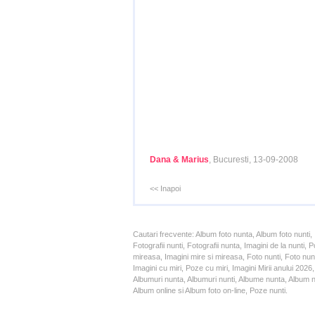
Dana & Marius
, Bucuresti, 13-09-2008
<< Inapoi
Cautari frecvente: Album foto nunta, Album foto nunti,
Fotografii nunti, Fotografii nunta, Imagini de la nunt
mireasa, Imagini mire si mireasa, Foto nunti, Foto nun
Imagini cu miri, Poze cu miri, Imagini Mirii anului 20
Albumuri nunta, Albumuri nunti, Albume nunta, Album nun
Album online si Album foto on-line, Poze nunti.