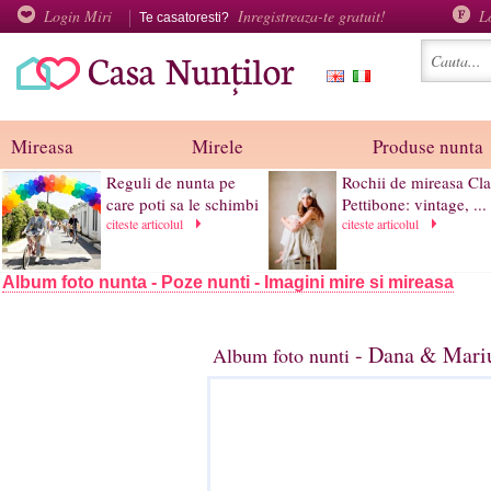
Login Miri
Inregistreaza-te gratuit!
L
Te casatoresti?
Mireasa
Mirele
Produse nunta
Reguli de nunta pe
Rochii de mireasa Cla
care poti sa le schimbi
Pettibone: vintage, ...
citeste articolul
citeste articolul
Album foto nunta - Poze nunti - Imagini mire si mireasa
- Dana & Mariu
Album foto nunti