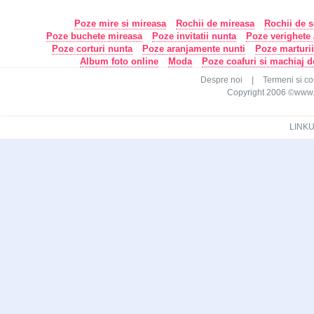
Poze mire si mireasa
Rochii de mireasa
Rochii de s
Poze buchete mireasa
Poze invitatii nunta
Poze verighete /
Poze corturi nunta
Poze aranjamente nunti
Poze marturi
Album foto online
Moda
Poze coafuri si machiaj 
Despre noi
|
Termeni si con
Copyright 2006 ©www.ca
LINKU