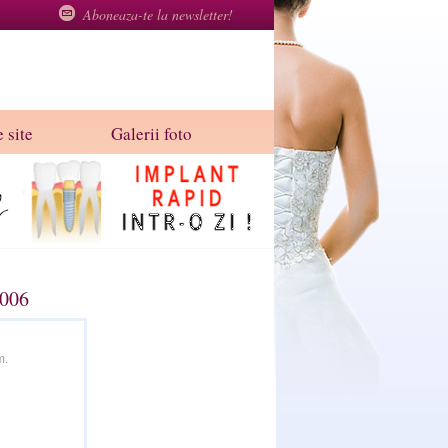
Aboneaza-te la newsletter!
 site
Galerii foto
2006
m.