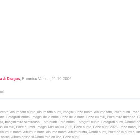
a & Dragos
, Ramnicu Valcea, 21-10-2006
poi
cvente: Album foto nunta, Album foto nunti, Imagini, Poze nunta, Albume foto, Poze nunti, Poze
unti, Fotografii nunta, Imagini de la nunti, Poze de la nunti, Poze cu miri, Poze mire mireasa,
a, Imagini mire si mireasa, Foto nunti, Foto nunta, Fotografi nunta, Fotografi nunti, Albume d
ni cu miri, Poze cu miri, Imagini Mirii anului 2026, Poze nunta, Poze nunti 2026, Poze nuntii,
lbumuri nunta, Albumuri nunti, Albume nunta, Album nunta, Album nunti, Poze de la nunti si Ima
online, Album online si Album foto on-line, Poze nunti.