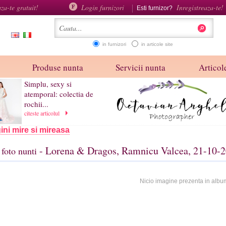
aza-te gratuit!
Login furnizori
Inregistreaza-te!
Esti furnizor?
in furnizori
in articole site
Produse nunta
Servicii nunta
Articole
Simplu, sexy si
atemporal: colectia de
rochii...
citeste articolul
ini mire si mireasa
- Lorena & Dragos, Ramnicu Valcea, 21-10-
foto nunti
Nicio imagine prezenta in albu