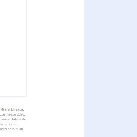
 Mire si Mireasa,
 Poze mirese 2026,
e nunta, Tablou de
 Poza mireasa,
gini de la nunti,