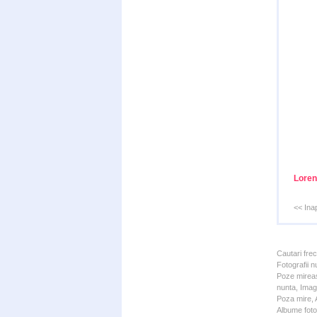
Loren
<< Ina
Cautari fre
Fotografii n
Poze mireas
nunta, Imagi
Poza mire, A
Albume foto 