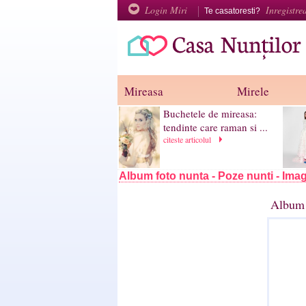
Login Miri
Inregistre
Te casatoresti?
Mireasa
Mirele
Buchetele de mireasa:
tendinte care raman si ...
citeste articolul
Album foto nunta - Poze nunti - Imag
Album 