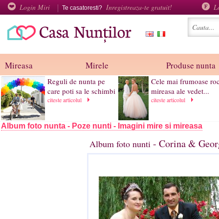
Login Miri
Inregistreaza-te gratuit!
L
Te casatoresti?
Mireasa
Mirele
Produse nunta
Reguli de nunta pe
Cele mai frumoase roc
care poti sa le schimbi
mireasa ale vedet...
citeste articolul
citeste articolul
Album foto nunta - Poze nunti - Imagini mire si mireasa
- Corina & Georg
Album foto nunti