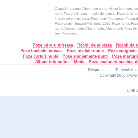
Cautari frecvente: Album foto nunta, Album foto nunti, I
nunti, Fotografii nunta, Imagini de la nunti, Poze de la
Imagini mire si mireasa, Foto nunti, Foto nunta, Fotograf
Poze cu miri, Imagini Mirii anului 2026, Poze nunta, Poz
nunti, Albume nunta, Album nunta, Album nunti, Poze de la
line, Poze nunti.
Poze mire si mireasa
Rochii de mireasa
Rochii de s
Poze buchete mireasa
Poze invitatii nunta
Poze verighete /
Poze corturi nunta
Poze aranjamente nunti
Poze marturi
Album foto online
Moda
Poze coafuri si machiaj 
Despre noi
|
Termeni si con
Copyright 2006 ©www.ca
LINKU