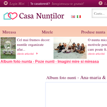
Login Miri
Inregistreaza-te gratuit!
L
Te casatoresti?
Mireasa
Mirele
Produse nunta
Cel mai frumos decor:
O nunta mica
nuntile organizate
motivele pen
afar...
care poate fi.
citeste articolul
citeste articolul
Album foto nunta - Poze nunti - Imagini mire si mireasa
- Ana-maria & 
Album foto nunti