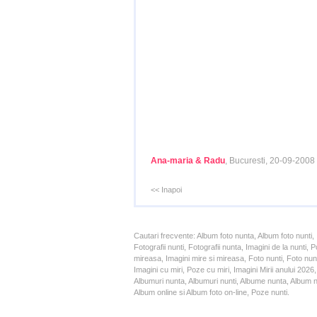
Ana-maria & Radu
, Bucuresti, 20-09-2008
<< Inapoi
Cautari frecvente: Album foto nunta, Album foto nunti,
Fotografii nunti, Fotografii nunta, Imagini de la nunt
mireasa, Imagini mire si mireasa, Foto nunti, Foto nun
Imagini cu miri, Poze cu miri, Imagini Mirii anului 20
Albumuri nunta, Albumuri nunti, Albume nunta, Album nun
Album online si Album foto on-line, Poze nunti.