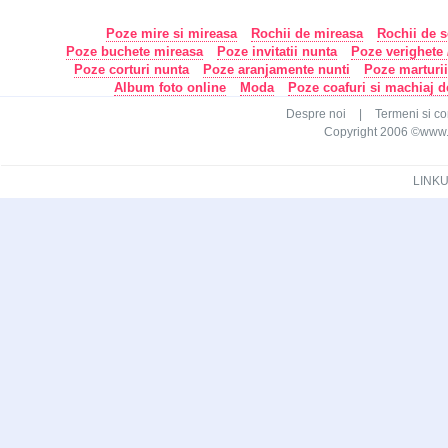
Poze mire si mireasa
Rochii de mireasa
Rochii de s
Poze buchete mireasa
Poze invitatii nunta
Poze verighete /
Poze corturi nunta
Poze aranjamente nunti
Poze marturi
Album foto online
Moda
Poze coafuri si machiaj 
Despre noi
|
Termeni si con
Copyright 2006 ©www.ca
LINKU