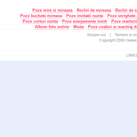
Poze mire si mireasa
Rochii de mireasa
Rochii de s
Poze buchete mireasa
Poze invitatii nunta
Poze verighete /
Poze corturi nunta
Poze aranjamente nunti
Poze marturi
Album foto online
Moda
Poze coafuri si machiaj 
Despre noi
|
Termeni si con
Copyright 2006 ©www.ca
LINKU