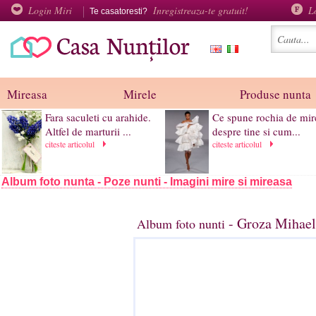
Login Miri
Inregistreaza-te gratuit!
L
Te casatoresti?
Mireasa
Mirele
Produse nunta
Fara saculeti cu arahide.
Ce spune rochia de mir
Altfel de marturii ...
despre tine si cum...
citeste articolul
citeste articolul
Album foto nunta - Poze nunti - Imagini mire si mireasa
- Groza Mihael
Album foto nunti