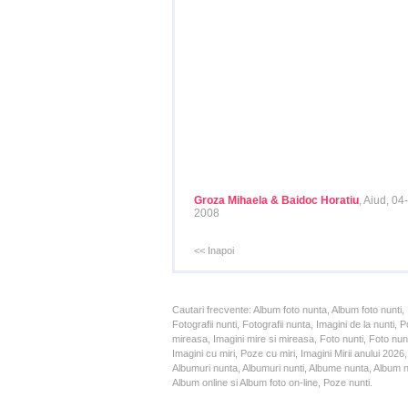
Groza Mihaela & Baidoc Horatiu
, Aiud, 04
2008
<< Inapoi
Cautari frecvente: Album foto nunta, Album foto nunti,
Fotografii nunti, Fotografii nunta, Imagini de la nunt
mireasa, Imagini mire si mireasa, Foto nunti, Foto nun
Imagini cu miri, Poze cu miri, Imagini Mirii anului 20
Albumuri nunta, Albumuri nunti, Albume nunta, Album nun
Album online si Album foto on-line, Poze nunti.