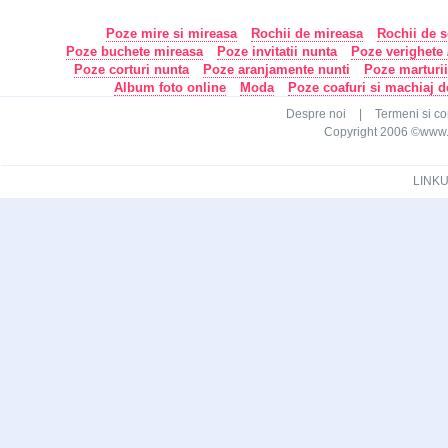
Poze mire si mireasa
Rochii de mireasa
Rochii de s
Poze buchete mireasa
Poze invitatii nunta
Poze verighete /
Poze corturi nunta
Poze aranjamente nunti
Poze marturi
Album foto online
Moda
Poze coafuri si machiaj 
Despre noi
|
Termeni si con
Copyright 2006 ©www.ca
LINKU