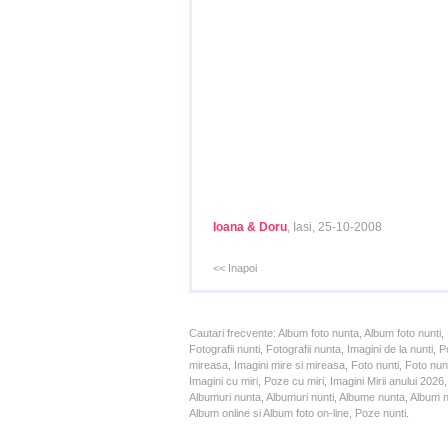
Ioana & Doru
, Iasi, 25-10-2008
<< Inapoi
Cautari frecvente: Album foto nunta, Album foto nunti,
Fotografii nunti, Fotografii nunta, Imagini de la nunt
mireasa, Imagini mire si mireasa, Foto nunti, Foto nun
Imagini cu miri, Poze cu miri, Imagini Mirii anului 20
Albumuri nunta, Albumuri nunti, Albume nunta, Album nun
Album online si Album foto on-line, Poze nunti.