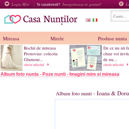
Login Miri
Inregistreaza-te gratuit!
L
Te casatoresti?
Mireasa
Mirele
Produse nunta
Rochii de mireasa
De ce nu ati f
Pronovias: colectia
chiar voi invita
Glamour...
de nu...
citeste articolul
citeste articolul
Album foto nunta - Poze nunti - Imagini mire si mireasa
- Ioana & Doru,
Album foto nunti