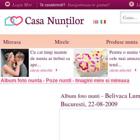
Login Miri
Inregistreaza-te gratuit!
L
Te casatoresti?
Mireasa
Mirele
Produse nunta
Cu cat timp inainte
Pentru o nunta 
de nunta ar trebui sa
cele mai amuza
ape...
tend...
citeste articolul
citeste articolul
Album foto nunta - Poze nunti - Imagini mire si mireasa
- Belivaca Lum
Album foto nunti
Bucuresti, 22-08-2009