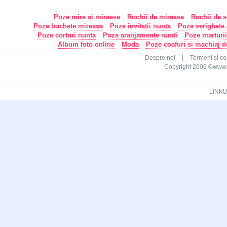
Poze mire si mireasa
Rochii de mireasa
Rochii de s
Poze buchete mireasa
Poze invitatii nunta
Poze verighete /
Poze corturi nunta
Poze aranjamente nunti
Poze marturi
Album foto online
Moda
Poze coafuri si machiaj 
Despre noi
|
Termeni si con
Copyright 2006 ©www.ca
LINKU