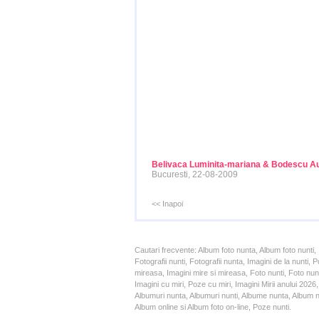
Belivaca Luminita-mariana & Bodescu Au
Bucuresti, 22-08-2009
<< Inapoi
Cautari frecvente: Album foto nunta, Album foto nunti,
Fotografii nunti, Fotografii nunta, Imagini de la nunt
mireasa, Imagini mire si mireasa, Foto nunti, Foto nun
Imagini cu miri, Poze cu miri, Imagini Mirii anului 20
Albumuri nunta, Albumuri nunti, Albume nunta, Album nun
Album online si Album foto on-line, Poze nunti.