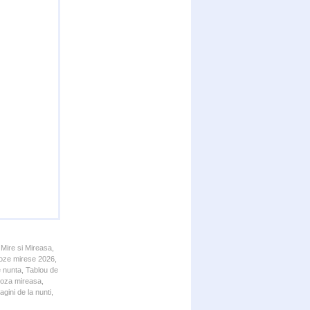
 Mire si Mireasa,
 Poze mirese 2026,
e nunta, Tablou de
 Poza mireasa,
gini de la nunti,