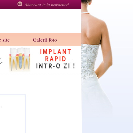
Aboneaza-te la newsletter!
 site
Galerii foto
m.