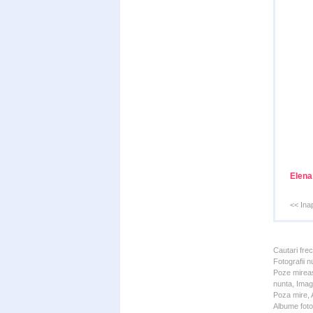
Elena
<< Ina
Cautari fre
Fotografii n
Poze mireas
nunta, Imagi
Poza mire, A
Albume foto 