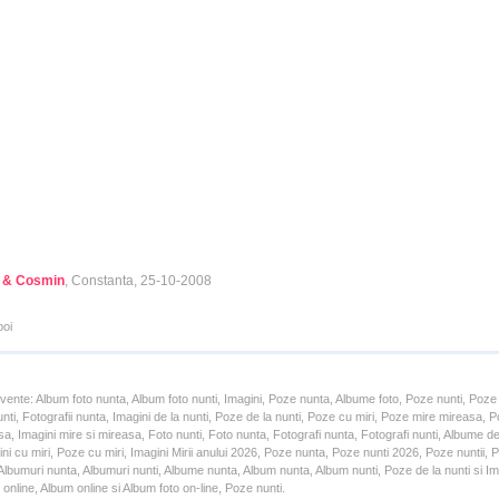
 & Cosmin
, Constanta, 25-10-2008
poi
cvente: Album foto nunta, Album foto nunti, Imagini, Poze nunta, Albume foto, Poze nunti, Poze
unti, Fotografii nunta, Imagini de la nunti, Poze de la nunti, Poze cu miri, Poze mire mireasa,
a, Imagini mire si mireasa, Foto nunti, Foto nunta, Fotografi nunta, Fotografi nunti, Albume d
ni cu miri, Poze cu miri, Imagini Mirii anului 2026, Poze nunta, Poze nunti 2026, Poze nuntii,
lbumuri nunta, Albumuri nunti, Albume nunta, Album nunta, Album nunti, Poze de la nunti si Ima
online, Album online si Album foto on-line, Poze nunti.