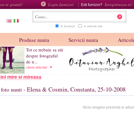
aza-te gratuit!
Login furnizori
Inregistreaza-te!
Esti furnizor?
in furnizori
in articole site
Produse nunta
Servicii nunta
Articole
Tot ce trebuie sa stii
despre fotograful
de n...
citeste articolul
ini mire si mireasa
- Elena & Cosmin, Constanta, 25-10-2008
foto nunti
Nicio imagine prezenta in albu