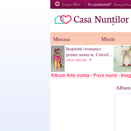
Login Miri
Inregistre
Te casatoresti?
Mireasa
Mirele
Inspiratii cromatice
pentru nunta ta. Culoril...
citeste articolul
Album foto nunta - Poze nunti - Imag
Album 