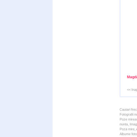
Magda
<< Ina
Cautari fre
Fotografii n
Poze mireas
nunta, Imagi
Poza mire, A
Albume foto 