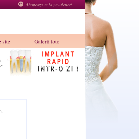
Aboneaza-te la newsletter!
 site
Galerii foto
m.