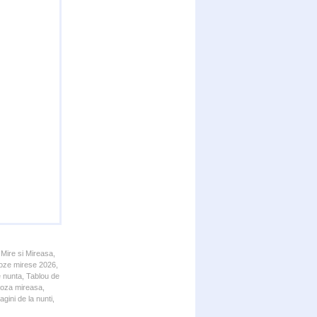
 Mire si Mireasa,
 Poze mirese 2026,
e nunta, Tablou de
 Poza mireasa,
gini de la nunti,