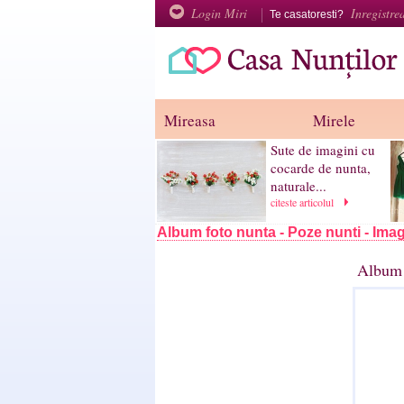
Login Miri
Inregistre
Te casatoresti?
Mireasa
Mirele
Sute de imagini cu
cocarde de nunta,
naturale...
citeste articolul
Album foto nunta - Poze nunti - Imag
Album 