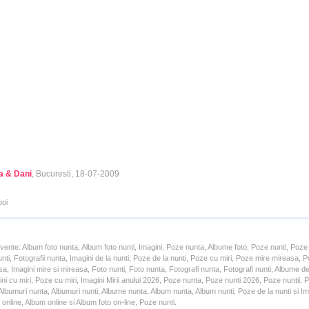
 & Dani
, Bucuresti, 18-07-2009
poi
cvente: Album foto nunta, Album foto nunti, Imagini, Poze nunta, Albume foto, Poze nunti, Poze
unti, Fotografii nunta, Imagini de la nunti, Poze de la nunti, Poze cu miri, Poze mire mireasa,
a, Imagini mire si mireasa, Foto nunti, Foto nunta, Fotografi nunta, Fotografi nunti, Albume d
ni cu miri, Poze cu miri, Imagini Mirii anului 2026, Poze nunta, Poze nunti 2026, Poze nuntii,
lbumuri nunta, Albumuri nunti, Albume nunta, Album nunta, Album nunti, Poze de la nunti si Ima
online, Album online si Album foto on-line, Poze nunti.