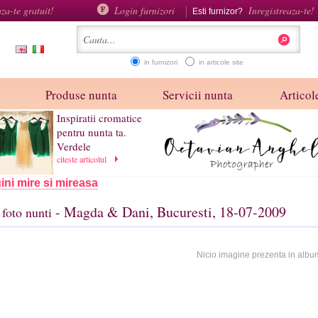
aza-te gratuit!
Login furnizori
Inregistreaza-te!
Esti furnizor?
in furnizori
in articole site
Produse nunta
Servicii nunta
Articole
Inspiratii cromatice
pentru nunta ta.
Verdele
citeste articolul
ini mire si mireasa
- Magda & Dani, Bucuresti, 18-07-2009
foto nunti
Nicio imagine prezenta in albu