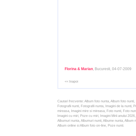
Florina & Marian
, Bucuresti, 04-07-2009
<< Inapoi
Cautari frecvente: Album foto nunta, Album foto nunti,
Fotografii nunti, Fotografii nunta, Imagini de la nunt
mireasa, Imagini mire si mireasa, Foto nunti, Foto nun
Imagini cu miri, Poze cu miri, Imagini Mirii anului 20
Albumuri nunta, Albumuri nunti, Albume nunta, Album nun
Album online si Album foto on-line, Poze nunti.