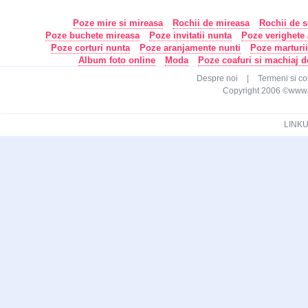
Poze mire si mireasa
Rochii de mireasa
Rochii de s
Poze buchete mireasa
Poze invitatii nunta
Poze verighete /
Poze corturi nunta
Poze aranjamente nunti
Poze marturi
Album foto online
Moda
Poze coafuri si machiaj 
Despre noi
|
Termeni si con
Copyright 2006 ©www.ca
LINKU