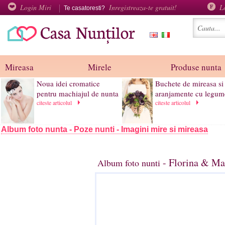
Login Miri
Inregistreaza-te gratuit!
L
Te casatoresti?
Mireasa
Mirele
Produse nunta
Noua idei cromatice
Buchete de mireasa si
pentru machiajul de nunta
aranjamente cu legume
citeste articolul
citeste articolul
Album foto nunta - Poze nunti - Imagini mire si mireasa
- Florina & Ma
Album foto nunti