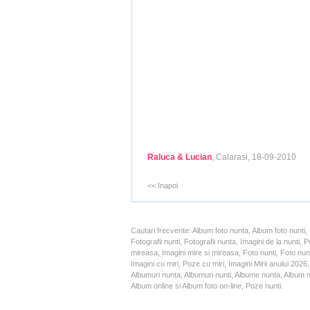
Raluca & Lucian
, Calarasi, 18-09-2010
<< Inapoi
Cautari frecvente: Album foto nunta, Album foto nunti,
Fotografii nunti, Fotografii nunta, Imagini de la nunt
mireasa, Imagini mire si mireasa, Foto nunti, Foto nun
Imagini cu miri, Poze cu miri, Imagini Mirii anului 20
Albumuri nunta, Albumuri nunti, Albume nunta, Album nun
Album online si Album foto on-line, Poze nunti.