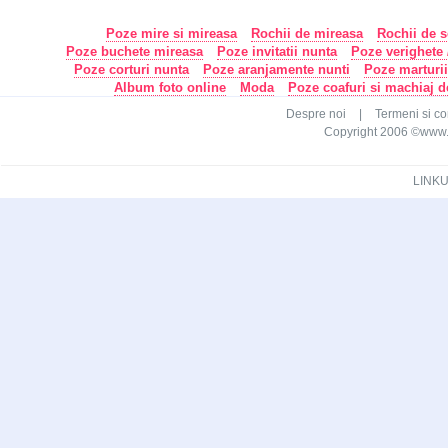
Poze mire si mireasa
Rochii de mireasa
Rochii de s
Poze buchete mireasa
Poze invitatii nunta
Poze verighete /
Poze corturi nunta
Poze aranjamente nunti
Poze marturi
Album foto online
Moda
Poze coafuri si machiaj 
Despre noi
|
Termeni si con
Copyright 2006 ©www.ca
LINKU